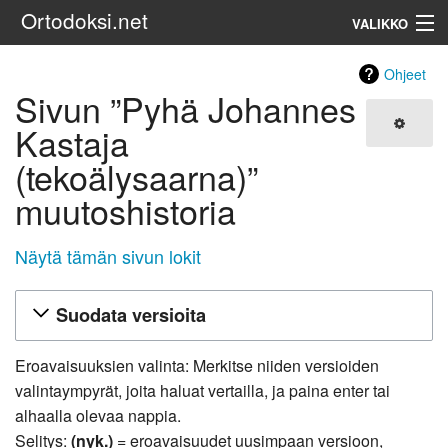
Ortodoksi.net
VALIKKO
Ortodoksinen kirkko
Ohjeet
Sivun ”Pyhä Johannes
Haku
Kastaja
(tekoälysaarna)”
muutoshistoria
Näytä tämän sivun lokit
Suodata versioita
Eroavaisuuksien valinta: Merkitse niiden versioiden
valintaympyrät, joita haluat vertailla, ja paina enter tai
alhaalla olevaa nappia.
Selitys:
(nyk.)
= eroavaisuudet uusimpaan versioon,