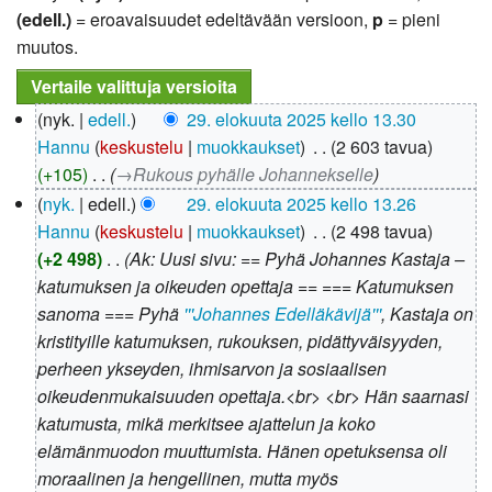
(edell.)
= eroavaisuudet edeltävään versioon,
p
= pieni
muutos.
29.
nyk.
edell.
29. elokuuta 2025 kello 13.30
elokuuta
Hannu
keskustelu
muokkaukset
‎
2 603 tavua
2025
+105
‎
→‎Rukous pyhälle Johannekselle
nyk.
edell.
29. elokuuta 2025 kello 13.26
Hannu
keskustelu
muokkaukset
‎
2 498 tavua
+2 498
‎
Ak: Uusi sivu: == Pyhä Johannes Kastaja –
katumuksen ja oikeuden opettaja == === Katumuksen
sanoma === Pyhä
'''Johannes Edelläkävijä'''
, Kastaja on
kristityille katumuksen, rukouksen, pidättyväisyyden,
perheen ykseyden, ihmisarvon ja sosiaalisen
oikeudenmukaisuuden opettaja.<br> <br> Hän saarnasi
katumusta, mikä merkitsee ajattelun ja koko
elämänmuodon muuttumista. Hänen opetuksensa oli
moraalinen ja hengellinen, mutta myös