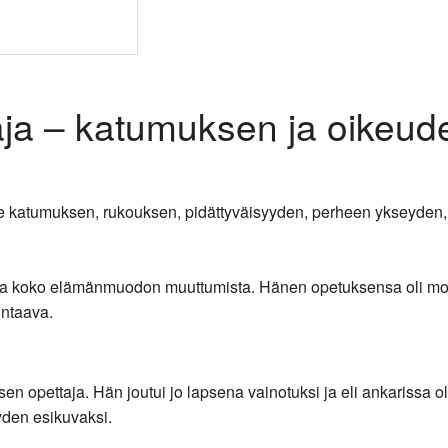
a – katumuksen ja oikeude
yille katumuksen, rukouksen, pidättyväisyyden, perheen ykseyde
 ja koko elämänmuodon muuttumista. Hänen opetuksensa oli mor
untaava.
 opettaja. Hän joutui jo lapsena vainotuksi ja eli ankarissa o
yden esikuvaksi.