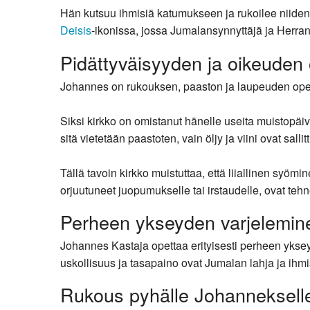
Hän kutsuu ihmisiä katumukseen ja rukoilee niiden 
Deisis
-ikonissa, jossa Jumalansynnyttäjä ja Herran
Pidättyväisyyden ja oikeuden 
Johannes on rukouksen, paaston ja laupeuden opettaj
Siksi kirkko on omistanut hänelle useita muistop
sitä vietetään paastoten, vain öljy ja viini ovat sallitt
Tällä tavoin kirkko muistuttaa, että liiallinen syöm
orjuutuneet juopumukselle tai irstaudelle, ovat teh
Perheen ykseyden varjelemin
Johannes Kastaja opettaa erityisesti perheen ykseyd
uskollisuus ja tasapaino ovat Jumalan lahja ja ihm
Rukous pyhälle Johanneksell