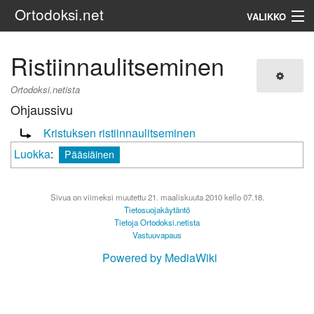
Ortodoksi.net
VALIKKO
Ortodoksinen kirkko
Ristiinnaulitseminen
Haku
Ortodoksi.netista
Ohjaussivu
Ohjaus sivulle:
Kristuksen ristiinnaulitseminen
Luokka
:
Pääsiäinen
Sivua on viimeksi muutettu 21. maaliskuuta 2010 kello 07.18.
Tietosuojakäytäntö
Tietoja Ortodoksi.netista
Vastuuvapaus
Powered by MediaWiki