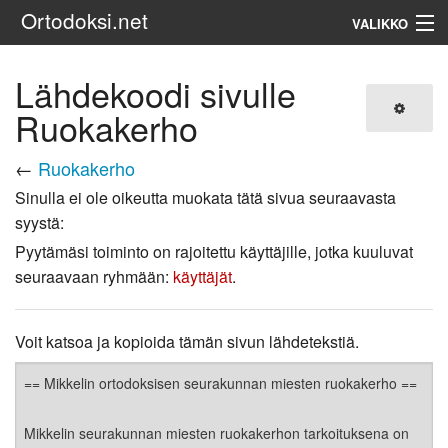
Ortodoksi.net
VALIKKO
Ortodoksinen kirkko
Lähdekoodi sivulle
Ruokakerho
Haku
←
Ruokakerho
Sinulla ei ole oikeutta muokata tätä sivua seuraavasta
syystä:
Pyytämäsi toiminto on rajoitettu käyttäjille, jotka kuuluvat
seuraavaan ryhmään:
käyttäjät
.
Voit katsoa ja kopioida tämän sivun lähdetekstiä.