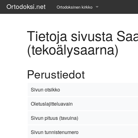
Ortodoksi.net
Ortodoksinen kirkko
Tietopankki
Tietoja sivusta Sa
Liturgiset tekstit
(tekoälysaarna)
Opetuspuheet
Kirkkohistoria
Perustiedot
Etiikka
Sivun otsikko
Uskonoppi
Oletuslajitteluavain
Kirkkotaide
Sivun pituus (tavuina)
Pyhät ihmiset
Sivun tunnistenumero
Suomen kirkko