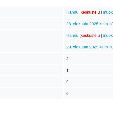
Hannu
(
keskustelu
|
muok
28. elokuuta 2025 kello 1
Hannu
(
keskustelu
|
muok
29. elokuuta 2025 kello 1
2
1
0
0