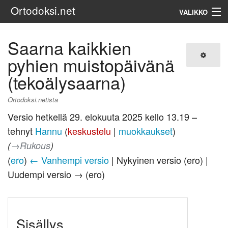
Ortodoksi.net
VALIKKO
Ortodoksinen kirkko
Saarna kaikkien
pyhien muistopäivänä
Haku
(tekoälysaarna)
Ortodoksi.netista
Versio hetkellä 29. elokuuta 2025 kello 13.19 –
tehnyt
Hannu
(
keskustelu
|
muokkaukset
)
(
→‎Rukous
)
(
ero
)
← Vanhempi versio
| Nykyinen versio (ero) |
Uudempi versio → (ero)
Sisällys