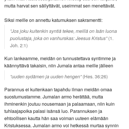
mutta harvat sen säilyttävät, useimmat sen menettävät.
Siksi meille on annettu katumuksen sakramentti:
”Jos joku kuitenkin syntiä tekee, meillä on Isän luona
puolustaja, joka on vanhurskas: Jeesus Kristus”
(1.
Joh. 2:1)
Kun lankeamme, meidän on tunnustettava syntimme ja
käännyttävä takaisin, niin Jumala antaa meille jälleen
”uuden sydämen ja uuden hengen”
(Hes. 36:26)
Parannus ei kuitenkaan tapahdu ilman meidän omaa
suostumustamme. Jumalan armo herättää, mutta
ihminenkin joutuu nousemaan ja palaamaan, niin kuin
tuhlaajapoika palasi isänsä luo. Parannuksen ja
ehtoollisen kautta hän saa voiman uuteen elämään
Kristuksessa. Jumalan armo voi hetkessä murtaa synnin