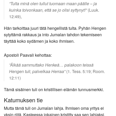
”Tulta minä olen tullut tuomaan maan päälle – ja
kuinka toivonkaan, että se jo olisi syttynyt!”
(Luuk.
12:49),
Hän tarkoittaa juuri tätä hengellistä tulta. Pyhän Hengen
sytyttämä rakkaus ja into Jumalan tahdon tekemiseen
täyttää koko sydämen ja koko ihmisen.
Apostoli Paavali kehottaa:
”Älkää sammuttako Henkeä… palakoon teissä
Hengen tuli, palvelkaa Herraa”
(1. Tess. 5:19; Room.
12:11)
Tämä sisäinen tuli on kristillisen elämän tunnusmerkki.
Katumuksen tie
Mutta tämä tuli on Jumalan lahja. Ihmisen oma yritys ei
yksin riitä. Kasteessa jokainen kristitty saa sen lahjaksi,