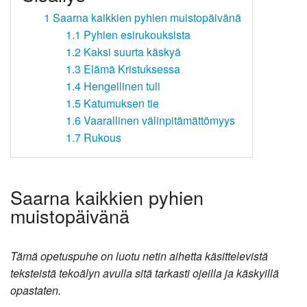
1
Saarna kaikkien pyhien muistopäivänä
1.1
Pyhien esirukouksista
1.2
Kaksi suurta käskyä
1.3
Elämä Kristuksessa
1.4
Hengellinen tuli
1.5
Katumuksen tie
1.6
Vaarallinen välinpitämättömyys
1.7
Rukous
Saarna kaikkien pyhien
muistopäivänä
Tämä opetuspuhe on luotu netin aihetta käsittelevistä
teksteistä tekoälyn avulla sitä tarkasti ojeilla ja käskyillä
opastaten.