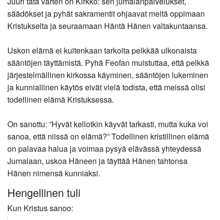
Juuri tätä varten on Kirkko: sen jumalanpalvelukset,
säädökset ja pyhät sakramentit ohjaavat meitä oppimaan
Kristukselta ja seuraamaan Häntä Hänen valtakuntaansa.
Uskon elämä ei kuitenkaan tarkoita pelkkää ulkonaista
sääntöjen täyttämistä. Pyhä Feofan muistuttaa, että pelkkä
järjestelmällinen kirkossa käyminen, sääntöjen lukeminen
ja kunniallinen käytös eivät vielä todista, että meissä olisi
todellinen elämä Kristuksessa.
On sanottu: ”Hyvät kellotkin käyvät tarkasti, mutta kuka voi
sanoa, että niissä on elämä?” Todellinen kristillinen elämä
on palavaa halua ja voimaa pysyä elävässä yhteydessä
Jumalaan, uskoa Häneen ja täyttää Hänen tahtonsa
Hänen nimensä kunniaksi.
Hengellinen tuli
Kun Kristus sanoo: