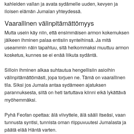
kahleiden vallan ja avata sydämelle uuden, kevyen ja
iloisen elämän Jumalan yhteydessä.
Vaarallinen välinpitämättömyys
Mutta usein käy niin, että ensimmäisen armon kokemuksen
jälkeen ihminen palaa entisiin synteihinsä. Ja mitä
useammin näin tapahtuu, sitä heikommaksi muuttuu armon
kosketus, kunnes se ei enää liikuta sydäntä.
Silloin ihminen alkaa suhtautua hengellisiin asioihin
välinpitämättömästi, jopa torjuen ne. Tämä on vaarallinen
tila. Siksi jos Jumala antaa sydämeen ajatuksen
parannuksesta, siitä on heti tartuttava kiinni eikä lykättävä
myöhemmäksi.
Pyhä Feofan opettaa: älä viivyttele, älä sääli itseäsi, vaan
tunnusta syntisi, tunnista oman riippuvuutesi Jumalasta ja
päätä elää Häntä varten.