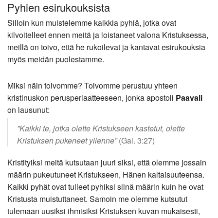
Pyhien esirukouksista
Silloin kun muistelemme kaikkia pyhiä, jotka ovat
kilvoitelleet ennen meitä ja loistaneet valona Kristuksessa,
meillä on toivo, että he rukoilevat ja kantavat esirukouksia
myös meidän puolestamme.
Miksi näin toivomme? Toivomme perustuu yhteen
kristinuskon perusperiaatteeseen, jonka apostoli
Paavali
on lausunut:
”Kaikki te, jotka olette Kristukseen kastetut, olette
Kristuksen pukeneet yllenne”
(Gal. 3:27)
Kristityiksi meitä kutsutaan juuri siksi, että olemme jossain
määrin pukeutuneet Kristukseen, Hänen kaltaisuuteensa.
Kaikki pyhät ovat tulleet pyhiksi siinä määrin kuin he ovat
Kristusta muistuttaneet. Samoin me olemme kutsutut
tulemaan uusiksi ihmisiksi Kristuksen kuvan mukaisesti,