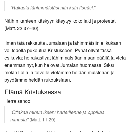
”Rakasta lähimmäistäsi niin kuin itseäsi.”
Näihin kahteen käskyyn kiteytyy koko laki ja profeetat
(Matt. 22:37–40).
Ilman tätä rakkautta Jumalaan ja lähimmäisiin ei kukaan
voi todella pukeutua Kristukseen. Pyhät olivat tässä
esikuvia: he rakastivat lähimmäisiään maan päällä ja vielä
enemmän nyt, kun he ovat Jumalan huomassa. Siksi
mekin ilolla ja toivolla vietämme heidän muistoaan ja
pyydämme heidän rukouksiaan.
Elämä Kristuksessa
Herra sanoo:
”Ottakaa minun ikeeni harteillenne ja oppikaa
minusta”
(Matt. 11:29)