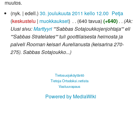
muutos.
30.
nyk.
edell.
30. joulukuuta 2011 kello 12.00
‎
Petja
joulukuuta
keskustelu
muokkaukset
‎
640 tavua
+640
‎
Ak:
2011
Uusi sivu:
Marttyyri
'''Sabbas Sotajoukkojenjohtaja''' eli
'''Sabbas Stratelates''' tuli goottilaisesta heimosta ja
palveli Rooman keisari Aurelianusta (keisarina 270-
275). Sabbas Sotajoukko...
Tietosuojakäytäntö
Tietoja Ortodoksi.netista
Vastuuvapaus
Powered by MediaWiki