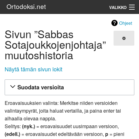
Ortodoksi.net
VALIKKO
Ortodoksinen kirkko
Ohjeet
Sivun ”Sabbas
Haku
Sotajoukkojenjohtaja”
muutoshistoria
Näytä tämän sivun lokit
Suodata versioita
Eroavaisuuksien valinta: Merkitse niiden versioiden
valintaympyrät, joita haluat vertailla, ja paina enter tai
alhaalla olevaa nappia.
Selitys:
(nyk.)
= eroavaisuudet uusimpaan versioon,
(edell.)
= eroavaisuudet edeltävään versioon,
p
= pieni