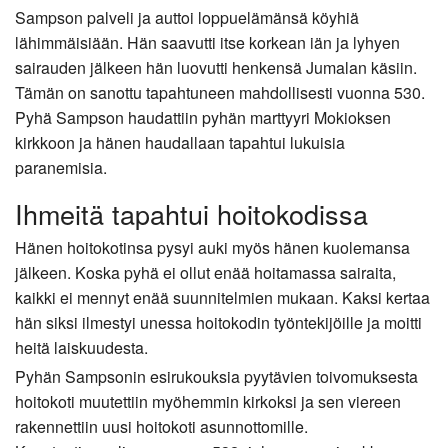
Sampson palveli ja auttoi loppuelämänsä köyhiä
lähimmäisiään. Hän saavutti itse korkean iän ja lyhyen
sairauden jälkeen hän luovutti henkensä Jumalan käsiin.
Tämän on sanottu tapahtuneen mahdollisesti vuonna 530.
Pyhä Sampson haudattiin pyhän marttyyri Mokioksen
kirkkoon ja hänen haudallaan tapahtui lukuisia
paranemisia.
Ihmeitä tapahtui hoitokodissa
Hänen hoitokotinsa pysyi auki myös hänen kuolemansa
jälkeen. Koska pyhä ei ollut enää hoitamassa sairaita,
kaikki ei mennyt enää suunnitelmien mukaan. Kaksi kertaa
hän siksi ilmestyi unessa hoitokodin työntekijöille ja moitti
heitä laiskuudesta.
Pyhän Sampsonin esirukouksia pyytävien toivomuksesta
hoitokoti muutettiin myöhemmin kirkoksi ja sen viereen
rakennettiin uusi hoitokoti asunnottomille.