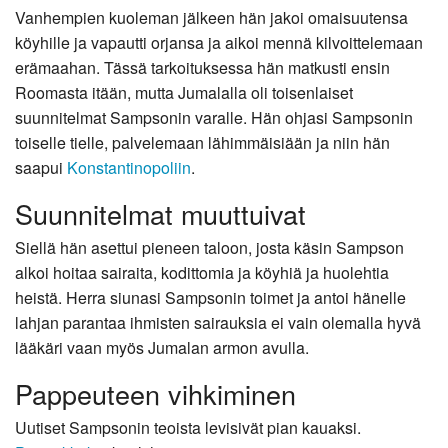
Vanhempien kuoleman jälkeen hän jakoi omaisuutensa
köyhille ja vapautti orjansa ja aikoi mennä kilvoittelemaan
erämaahan. Tässä tarkoituksessa hän matkusti ensin
Roomasta itään, mutta Jumalalla oli toisenlaiset
suunnitelmat Sampsonin varalle. Hän ohjasi Sampsonin
toiselle tielle, palvelemaan lähimmäisiään ja niin hän
saapui
Konstantinopoliin
.
Suunnitelmat muuttuivat
Siellä hän asettui pieneen taloon, josta käsin Sampson
alkoi hoitaa sairaita, kodittomia ja köyhiä ja huolehtia
heistä. Herra siunasi Sampsonin toimet ja antoi hänelle
lahjan parantaa ihmisten sairauksia ei vain olemalla hyvä
lääkäri vaan myös Jumalan armon avulla.
Pappeuteen vihkiminen
Uutiset Sampsonin teoista levisivät pian kauaksi.