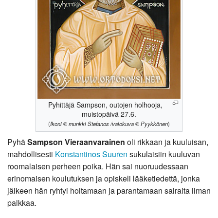
Pyhittäjä Sampson, outojen holhooja,
muistopäivä 27.6.
(
Ikoni © munkki Stefanos /valokuva © Pyykkönen
)
Pyhä
Sampson Vieraanvarainen
oli rikkaan ja kuuluisan,
mahdollisesti
Konstantinos Suuren
sukulaisiin kuuluvan
roomalaisen perheen poika. Hän sai nuoruudessaan
erinomaisen koulutuksen ja opiskeli lääketiedettä, jonka
jälkeen hän ryhtyi hoitamaan ja parantamaan sairaita ilman
palkkaa.