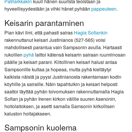
Patriarkkakin
kuuli hänen suurista teoistaan ja
hyveellisyydestään ja vihki hänet pyhään
pappeuteen
.
Keisarin parantaminen
Pian kävi ilmi, että pahasti sairas
Hagia Sofiankin
rakennuttanut keisari Justinianos (527-565) voisi
mahdollisesti parantua vain Sampsonin avulla. Hartaasti
rukoillen
pyhä
laittoi kätensä keisarin sairaan ruumiinosan
päälle ja keisari parani. Kiitollinen keisari halusi antaa
Sampsonille kultaa ja hopeaa, mutta pyhä kieltäytyi
kaikista näistä ja pyysi Justinianosta rakentamaan kodin
köyhille ja sairaille. Näin tapahtuikin ja keisari helposti
saattoi täyttää pyhän toivomuksen rakennuttamalla Hagia
Sofian ja pyhän Irenen kirkon välille suuren
ksenonin
,
hoitolaitoksen, ja asetti samalla Samsonin kirkollisen
kaluston hoitajakseen.
Sampsonin kuolema