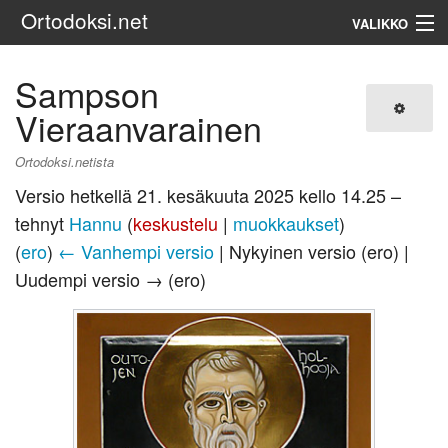
Ortodoksi.net
VALIKKO
Ortodoksinen kirkko
Sampson
Vieraanvarainen
Haku
Ortodoksi.netista
Versio hetkellä 21. kesäkuuta 2025 kello 14.25 –
tehnyt
Hannu
(
keskustelu
|
muokkaukset
)
(
ero
)
← Vanhempi versio
| Nykyinen versio (ero) |
Uudempi versio → (ero)