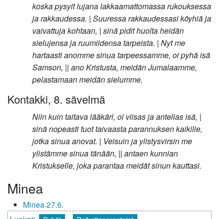
koska pysyit lujana lakkaamattomassa rukouksessa
ja rakkaudessa. | Suuressa rakkaudessasi köyhiä ja
vaivattuja kohtaan, | sinä pidit huolta heidän
sielujensa ja ruumiidensa tarpeista. | Nyt me
hartaasti anomme sinua tarpeessamme, oi pyhä isä
Samson, || ano Kristusta, meidän Jumalaamme,
pelastamaan meidän sielumme.
Kontakki, 8. sävelmä
Niin kuin taitava lääkäri, oi viisas ja antelias isä, |
sinä nopeasti tuot taivaasta parannuksen kaikille,
jotka sinua anovat. | Veisuin ja ylistysvirsin me
ylistämme sinua tänään, || antaen kunnian
Kristukselle, joka parantaa meidät sinun kauttasi.
Minea
Minea 27.6.