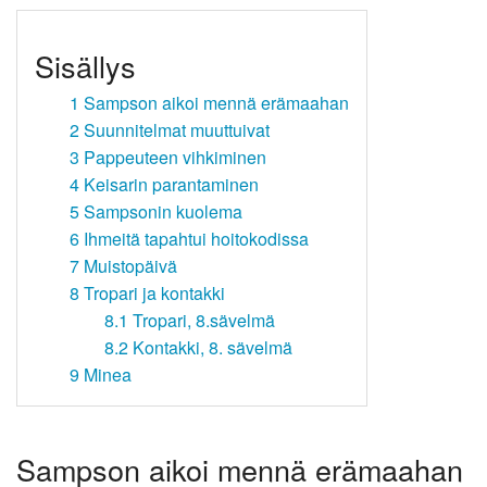
Sisällys
1
Sampson aikoi mennä erämaahan
2
Suunnitelmat muuttuivat
3
Pappeuteen vihkiminen
4
Keisarin parantaminen
5
Sampsonin kuolema
6
Ihmeitä tapahtui hoitokodissa
7
Muistopäivä
8
Tropari ja kontakki
8.1
Tropari, 8.sävelmä
8.2
Kontakki, 8. sävelmä
9
Minea
Sampson aikoi mennä erämaahan