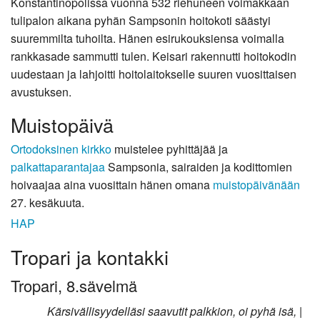
Konstantinopolissa vuonna 532 riehuneen voimakkaan
tulipalon aikana pyhän Sampsonin hoitokoti säästyi
suuremmilta tuhoilta. Hänen esirukouksiensa voimalla
rankkasade sammutti tulen. Keisari rakennutti hoitokodin
uudestaan ja lahjoitti hoitolaitokselle suuren vuosittaisen
avustuksen.
Muistopäivä
Ortodoksinen kirkko
muistelee pyhittäjää ja
palkattaparantajaa
Sampsonia, sairaiden ja kodittomien
hoivaajaa aina vuosittain hänen omana
muistopäivänään
27. kesäkuuta.
HAP
Tropari ja kontakki
Tropari, 8.sävelmä
Kärsivällisyydelläsi saavutit palkkion, oi pyhä isä, |