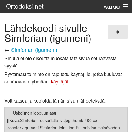
Ortodoksi.net
VALIKKO
Ortodoksinen kirkko
Lähdekoodi sivulle
Simforian (igumeni)
Haku
←
Simforian (igumeni)
Sinulla ei ole oikeutta muokata tätä sivua seuraavasta
syystä:
Pyytämäsi toiminto on rajoitettu käyttäjille, jotka kuuluvat
seuraavaan ryhmään:
käyttäjät
.
Voit katsoa ja kopioida tämän sivun lähdetekstiä.