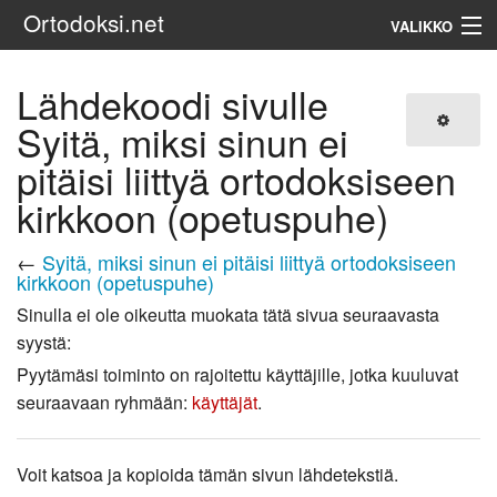
Ortodoksi.net
VALIKKO
Ortodoksinen kirkko
Lähdekoodi sivulle
Syitä, miksi sinun ei
Haku
pitäisi liittyä ortodoksiseen
kirkkoon (opetuspuhe)
←
Syitä, miksi sinun ei pitäisi liittyä ortodoksiseen
kirkkoon (opetuspuhe)
Sinulla ei ole oikeutta muokata tätä sivua seuraavasta
syystä:
Pyytämäsi toiminto on rajoitettu käyttäjille, jotka kuuluvat
seuraavaan ryhmään:
käyttäjät
.
Voit katsoa ja kopioida tämän sivun lähdetekstiä.