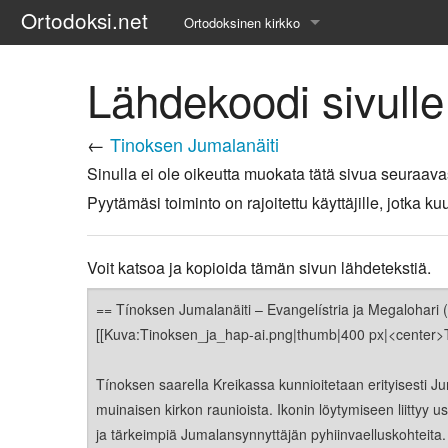
Ortodoksi.net
Ortodoksinen kirkko
Tietopankki
Lähdekoodi sivulle
Liturgiset tekstit
←
Tinoksen Jumalanäiti
Opetuspuheet
Sinulla ei ole oikeutta muokata tätä sivua seuraava
Pyytämäsi toiminto on rajoitettu käyttäjille, jotka
Kirkkohistoria
Etiikka
Voit katsoa ja kopioida tämän sivun lähdetekstiä.
Uskonoppi
Kirkkotaide
Pyhät ihmiset
Suomen kirkko