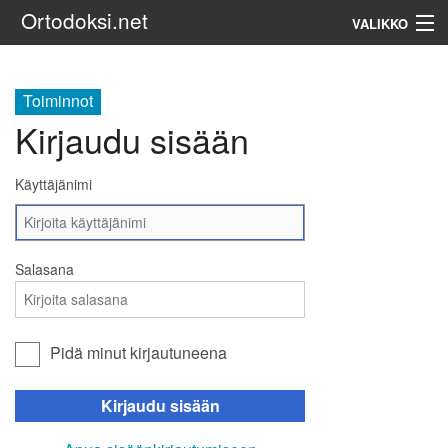
Ortodoksi.net
VALIKKO
Ortodoksinen kirkko
Toiminnot
Kirjaudu sisään
Haku
Käyttäjänimi
Salasana
Pidä minut kirjautuneena
Kirjaudu sisään