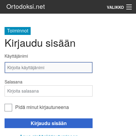
Ortodoksi.net
VALIKKO
Ortodoksinen kirkko
Toiminnot
Kirjaudu sisään
Haku
Käyttäjänimi
Salasana
Pidä minut kirjautuneena
Kirjaudu sisään