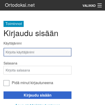
Ortodoksi.net
VALIKKO
Ortodoksinen kirkko
Toiminnot
Kirjaudu sisään
Haku
Käyttäjänimi
Salasana
Pidä minut kirjautuneena
Kirjaudu sisään