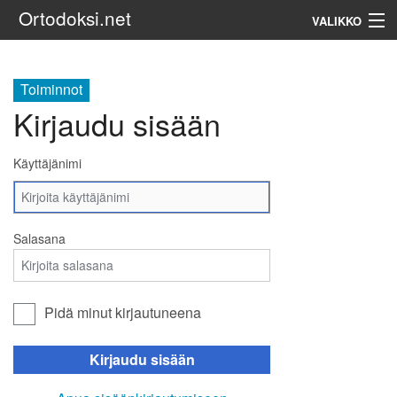
Ortodoksi.net
VALIKKO
Ortodoksinen kirkko
Toiminnot
Kirjaudu sisään
Haku
Käyttäjänimi
Salasana
Pidä minut kirjautuneena
Kirjaudu sisään