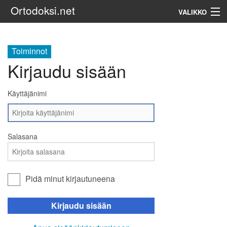
Ortodoksi.net
VALIKKO
Ortodoksinen kirkko
Toiminnot
Kirjaudu sisään
Haku
Käyttäjänimi
Salasana
Pidä minut kirjautuneena
Kirjaudu sisään