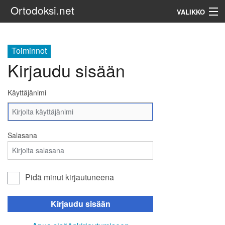
Ortodoksi.net
VALIKKO
Ortodoksinen kirkko
Toiminnot
Kirjaudu sisään
Haku
Käyttäjänimi
Salasana
Pidä minut kirjautuneena
Kirjaudu sisään