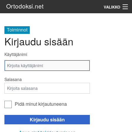
Ortodoksi.net
VALIKKO
Ortodoksinen kirkko
Toiminnot
Kirjaudu sisään
Haku
Käyttäjänimi
Salasana
Pidä minut kirjautuneena
Kirjaudu sisään