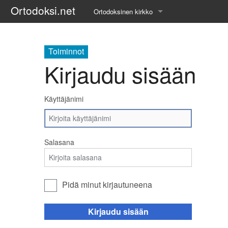
Ortodoksi.net
Ortodoksinen kirkko
Tietopankki
Toiminnot
Liturgiset tekstit
Kirjaudu sisään
Opetuspuheet
Käyttäjänimi
Kirkkohistoria
Etiikka
Salasana
Uskonoppi
Kirkkotaide
Pidä minut kirjautuneena
Pyhät ihmiset
Kirjaudu sisään
Suomen kirkko