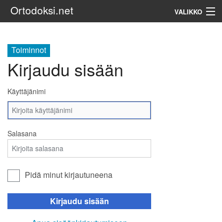
Ortodoksi.net
VALIKKO
Ortodoksinen kirkko
Toiminnot
Kirjaudu sisään
Haku
Käyttäjänimi
Salasana
Pidä minut kirjautuneena
Kirjaudu sisään