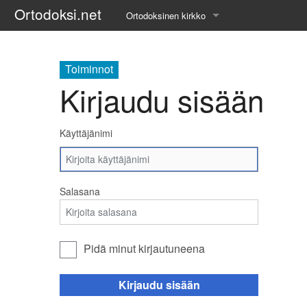
Ortodoksi.net
Ortodoksinen kirkko
Tietopankki
Toiminnot
Liturgiset tekstit
Kirjaudu sisään
Opetuspuheet
Käyttäjänimi
Kirkkohistoria
Etiikka
Salasana
Uskonoppi
Kirkkotaide
Pidä minut kirjautuneena
Pyhät ihmiset
Kirjaudu sisään
Suomen kirkko