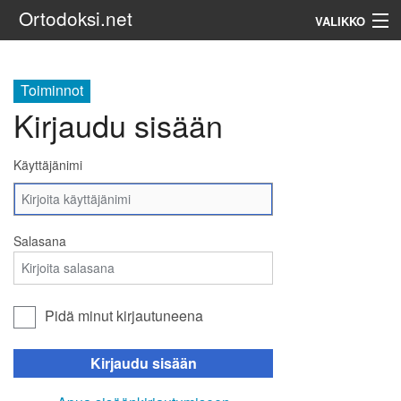
Ortodoksi.net
VALIKKO
Ortodoksinen kirkko
Toiminnot
Kirjaudu sisään
Haku
Käyttäjänimi
Salasana
Pidä minut kirjautuneena
Kirjaudu sisään