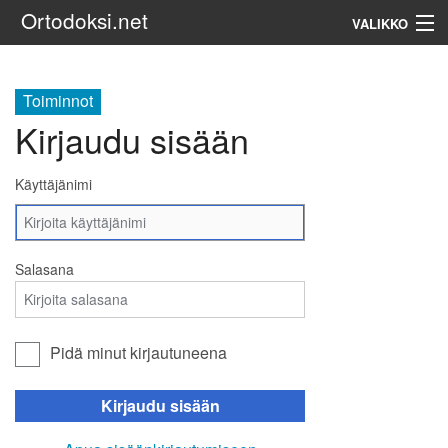
Ortodoksi.net
VALIKKO
Ortodoksinen kirkko
Toiminnot
Kirjaudu sisään
Haku
Käyttäjänimi
Salasana
Pidä minut kirjautuneena
Kirjaudu sisään