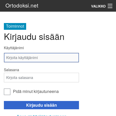
Ortodoksi.net
VALIKKO
Ortodoksinen kirkko
Toiminnot
Kirjaudu sisään
Haku
Käyttäjänimi
Salasana
Pidä minut kirjautuneena
Kirjaudu sisään