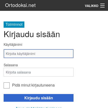
Ortodoksi.net
VALIKKO
Ortodoksinen kirkko
Toiminnot
Kirjaudu sisään
Haku
Käyttäjänimi
Salasana
Pidä minut kirjautuneena
Kirjaudu sisään