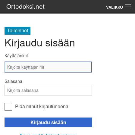
Ortodoksi.net
VALIKKO
Ortodoksinen kirkko
Toiminnot
Kirjaudu sisään
Haku
Käyttäjänimi
Salasana
Pidä minut kirjautuneena
Kirjaudu sisään