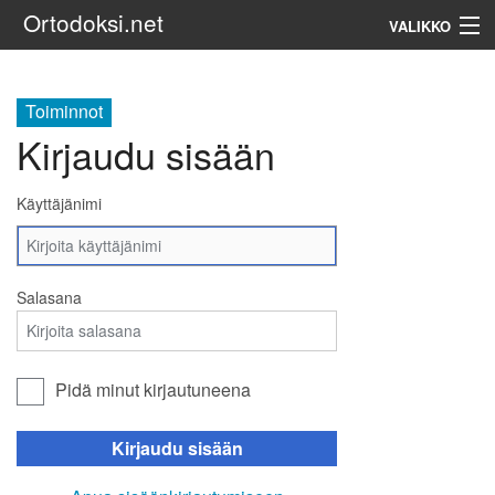
Ortodoksi.net
VALIKKO
Ortodoksinen kirkko
Toiminnot
Kirjaudu sisään
Haku
Käyttäjänimi
Salasana
Pidä minut kirjautuneena
Kirjaudu sisään