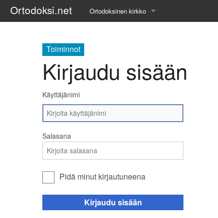
Ortodoksi.net
Ortodoksinen kirkko
Tietopankki
Toiminnot
Liturgiset tekstit
Kirjaudu sisään
Opetuspuheet
Käyttäjänimi
Kirkkohistoria
Etiikka
Salasana
Uskonoppi
Kirkkotaide
Pidä minut kirjautuneena
Pyhät ihmiset
Kirjaudu sisään
Suomen kirkko