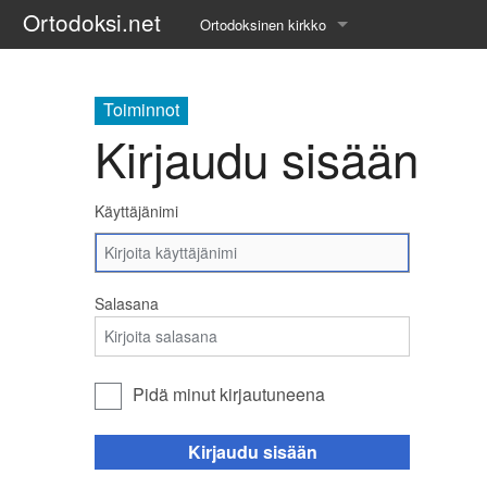
Ortodoksi.net
Ortodoksinen kirkko
Tietopankki
Toiminnot
Liturgiset tekstit
Kirjaudu sisään
Opetuspuheet
Käyttäjänimi
Kirkkohistoria
Etiikka
Salasana
Uskonoppi
Kirkkotaide
Pidä minut kirjautuneena
Pyhät ihmiset
Kirjaudu sisään
Suomen kirkko