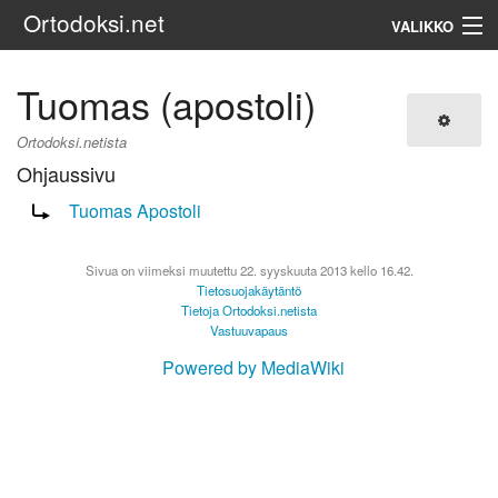
Ortodoksi.net
VALIKKO
Ortodoksinen kirkko
Tuomas (apostoli)
Haku
Ortodoksi.netista
Ohjaussivu
Ohjaus sivulle:
Tuomas Apostoli
Sivua on viimeksi muutettu 22. syyskuuta 2013 kello 16.42.
Tietosuojakäytäntö
Tietoja Ortodoksi.netista
Vastuuvapaus
Powered by MediaWiki