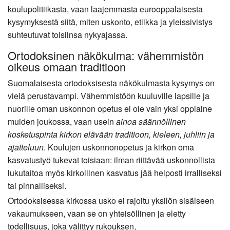
koulupolitiikasta, vaan laajemmasta eurooppalaisesta
kysymyksestä siitä, miten uskonto, etiikka ja yleissivistys
suhteutuvat toisiinsa nykyajassa.
Ortodoksinen näkökulma: vähemmistön
oikeus omaan traditioon
Suomalaisesta ortodoksisesta näkökulmasta kysymys on
vielä perustavampi. Vähemmistöön kuuluville lapsille ja
nuorille oman uskonnon opetus ei ole vain yksi oppiaine
muiden joukossa, vaan usein
ainoa säännöllinen
kosketuspinta kirkon elävään traditioon, kieleen, juhliin ja
ajatteluun
. Koulujen uskonnonopetus ja kirkon oma
kasvatustyö tukevat toisiaan: ilman riittävää uskonnollista
lukutaitoa myös kirkollinen kasvatus jää helposti irralliseksi
tai pinnalliseksi.
Ortodoksisessa kirkossa usko ei rajoitu yksilön sisäiseen
vakaumukseen, vaan se on yhteisöllinen ja eletty
todellisuus, joka välittyy rukouksen,