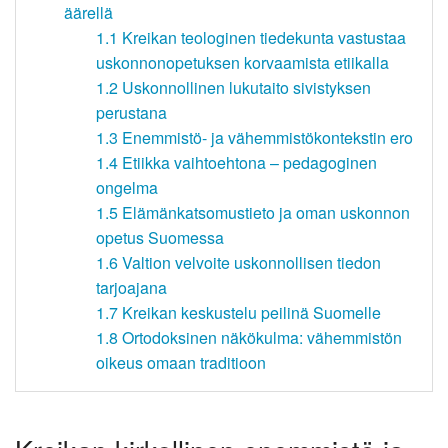
äärellä
1.1
Kreikan teologinen tiedekunta vastustaa
uskonnonopetuksen korvaamista etiikalla
1.2
Uskonnollinen lukutaito sivistyksen
perustana
1.3
Enemmistö- ja vähemmistökontekstin ero
1.4
Etiikka vaihtoehtona – pedagoginen
ongelma
1.5
Elämänkatsomustieto ja oman uskonnon
opetus Suomessa
1.6
Valtion velvoite uskonnollisen tiedon
tarjoajana
1.7
Kreikan keskustelu peilinä Suomelle
1.8
Ortodoksinen näkökulma: vähemmistön
oikeus omaan traditioon