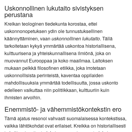
Uskonnollinen lukutaito sivistyksen
perustana
Kreikan teologinen tiedekunta korostaa, ettei
uskonnonopetuksen ydin ole tunnustuksellinen
käännyttäminen, vaan
uskonnollinen lukutaito
. Tällä
tarkoitetaan kykyä ymmärtää uskontoa historiallisena,
kulttuurisena ja yhteiskunnallisena ilmiönä, joka on
muovannut Eurooppaa ja koko maailmaa. Laitoksen
mukaan pelkkä filosofinen etiikka, joka irrotetaan
uskonnollisista perinteistä, kaventaa oppilaiden
mahdollisuuksia ymmärtää todellisuutta, jossa uskonto
edelleen vaikuttaa niin politiikkaan, kulttuuriin kuin
ihmisten arvoihin.
Enemmistö- ja vähemmistökontekstin ero
Tämä ajatus resonoi vahvasti suomalaisessa kontekstissa,
vaikka lähtökohdat ovat erilaiset. Kreikka on historiallisesti