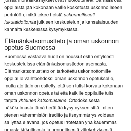
oppilaista jää kokonaan vaille kosketusta uskonnolliseen
perintöön, mikä tekee heistä
uskonnollisesti
lukutaidottomia
julkisen keskustelun ja kansalaisuuden
kannalta keskeisissä kysymyksissä.
Elämänkatsomustieto ja oman uskonnon
opetus Suomessa
Suomessa vastaava huoli on noussut esiin erityisesti
keskusteluissa elämänkatsomustiedon asemasta.
Elämänkatsomustieto on tarkoitettu uskonnottomille
oppilaille vaihtoehdoksi oman uskonnon opetukselle,
mutta ajoittain on esitetty, että sen tulisi korvata kokonaan
oman uskonnon opetus tai että kaikille oppilaille tulisi
tarjota
yhteinen katsomusaine
. Ortodoksisesta
näkökulmasta tämä herättää kysymyksen siitä, miten
pienen vähemmistön traditio ja itseymmärrys voidaan
säilyttää elävänä, jos opetus irrotetaan yhä kauemmas
omasta kirkollisesta ja hengellisestä viitekehyksestä.