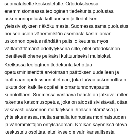
suomalaiselle keskustelulle. Ortodoksisessa
enemmistömaassa teologinen tiedekunta puolustaa
uskonnonopetusta kulttuurisen ja tiedollisen
yleissivistyksen näkökulmasta. Suomessa sama puolustus
nousee usein vähemmistön asemasta käsin: oman
uskonnon opetus nähdään paitsi oikeutena myös
välttämättömänä edellytyksenä sille, ettei ortodoksinen
identiteetti ohene pelkäksi kulttuuriseksi muistoksi.
Kreikassa teologinen tiedekunta kehottaa
opetusministeriötä arvioimaan päätöksen uudelleen ja
laatimaan opetussuunnitelman, joka turvaa uskonnollisen
lukutaidon kaikille oppilaille omantunnonvapautta
kunnioittaen. Suomessa vastaava haaste on jatkuva: miten
rakentaa katsomusopetus, joka on aidosti sivistävää, ottaa
vakavasti uskonnon merkityksen ihmisen elämässä ja
yhteiskunnassa, mutta samalla tunnustaa moninaisuuden
ja vähemmistöjen erityisaseman. Kreikan käynnissä oleva
keskustelu osoittaa, ettei kyse ole vain kansallisesta