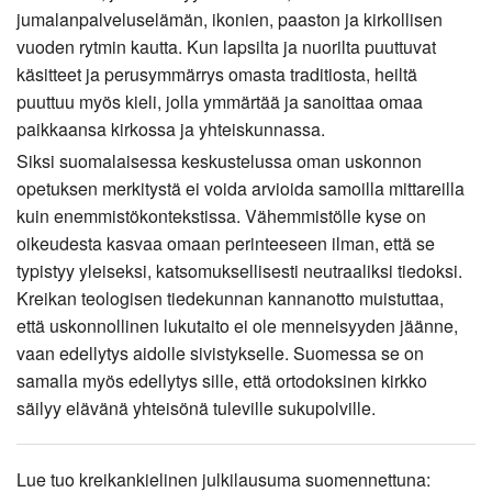
jumalanpalveluselämän, ikonien, paaston ja kirkollisen
vuoden rytmin kautta. Kun lapsilta ja nuorilta puuttuvat
käsitteet ja perusymmärrys omasta traditiosta, heiltä
puuttuu myös kieli, jolla ymmärtää ja sanoittaa omaa
paikkaansa kirkossa ja yhteiskunnassa.
Siksi suomalaisessa keskustelussa oman uskonnon
opetuksen merkitystä ei voida arvioida samoilla mittareilla
kuin enemmistökontekstissa. Vähemmistölle kyse on
oikeudesta kasvaa omaan perinteeseen ilman, että se
typistyy yleiseksi, katsomuksellisesti neutraaliksi tiedoksi.
Kreikan teologisen tiedekunnan kannanotto muistuttaa,
että uskonnollinen lukutaito ei ole menneisyyden jäänne,
vaan edellytys aidolle sivistykselle. Suomessa se on
samalla myös edellytys sille, että ortodoksinen kirkko
säilyy elävänä yhteisönä tuleville sukupolville.
Lue tuo kreikankielinen julkilausuma suomennettuna: