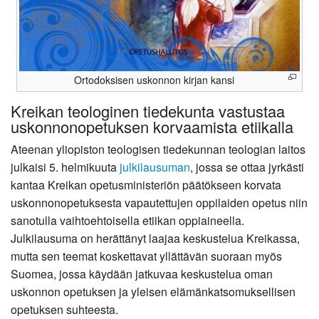
Ortodoksisen uskonnon kirjan kansi
Kreikan teologinen tiedekunta vastustaa
uskonnonopetuksen korvaamista etiikalla
Ateenan yliopiston teologisen tiedekunnan teologian laitos
julkaisi 5. helmikuuta
julkilausuman
, jossa se ottaa jyrkästi
kantaa Kreikan opetusministeriön päätökseen korvata
uskonnonopetuksesta vapautettujen oppilaiden opetus niin
sanotulla vaihtoehtoisella etiikan oppiaineella.
Julkilausuma on herättänyt laajaa keskustelua Kreikassa,
mutta sen teemat koskettavat yllättävän suoraan myös
Suomea, jossa käydään jatkuvaa keskustelua oman
uskonnon opetuksen ja yleisen elämänkatsomuksellisen
opetuksen suhteesta.