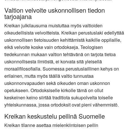
Valtion velvoite uskonnollisen tiedon
tarjoajana
Kreikan julkilausuma muistuttaa myös valtioiden
oikeudellisista velvoitteista. Kreikan perustuslaki edellyttää
uskonnollisen tietoisuuden kehittämistä kaikille oppilaille,
eikä velvoite koske vain ortodokseja. Teologisen
tiedekunnan mukaan valtion tehtävänä on tarjota tietoa
uskonnollisesta ilmiöstä, ei korvata sitä yleisellä
moraalifilosofialla. Suomessa perustuslaillinen kehys on
erilainen, mutta myös täällä valtio tunnustaa
uskonnonvapauden sekä oikeuden oman uskonnon
opetukseen. Ortodoksiselle kirkolle tämä on ollut
keskeinen keino siirtää traditiota sukupolvelta toiselle
yhteiskunnassa, jossa ortodoksit ovat pieni vähemmistö.
Kreikan keskustelu peilinä Suomelle
Kreikan tilanne asettaa mielenkiintoisen peilin