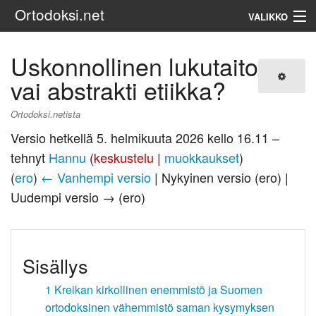
Ortodoksi.net
VALIKKO
Ortodoksinen kirkko
Uskonnollinen lukutaito
vai abstrakti etiikka?
Haku
Ortodoksi.netista
Versio hetkellä 5. helmikuuta 2026 kello 16.11 –
tehnyt
Hannu
(
keskustelu
|
muokkaukset
)
(
ero
)
← Vanhempi versio
| Nykyinen versio (ero) |
Uudempi versio → (ero)
Sisällys
1
Kreikan kirkollinen enemmistö ja Suomen
ortodoksinen vähemmistö saman kysymyksen