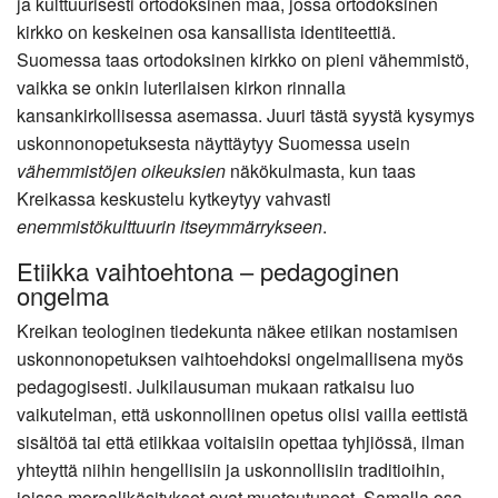
ja kulttuurisesti ortodoksinen maa, jossa ortodoksinen
kirkko on keskeinen osa kansallista identiteettiä.
Suomessa taas ortodoksinen kirkko on pieni vähemmistö,
vaikka se onkin luterilaisen kirkon rinnalla
kansankirkollisessa asemassa. Juuri tästä syystä kysymys
uskonnonopetuksesta näyttäytyy Suomessa usein
vähemmistöjen oikeuksien
näkökulmasta, kun taas
Kreikassa keskustelu kytkeytyy vahvasti
enemmistökulttuurin itseymmärrykseen
.
Etiikka vaihtoehtona – pedagoginen
ongelma
Kreikan teologinen tiedekunta näkee etiikan nostamisen
uskonnonopetuksen vaihtoehdoksi ongelmallisena myös
pedagogisesti. Julkilausuman mukaan ratkaisu luo
vaikutelman, että uskonnollinen opetus olisi vailla eettistä
sisältöä tai että etiikkaa voitaisiin opettaa tyhjiössä, ilman
yhteyttä niihin hengellisiin ja uskonnollisiin traditioihin,
joissa moraalikäsitykset ovat muotoutuneet. Samalla osa