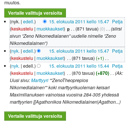
muutos.
15.
nyk.
edell.
15. elokuuta 2011 kello 15.47
‎
Petja
elokuuta
keskustelu
muokkaukset
‎
871 tavua
0
‎
siirsi
p
2011
sivun ”Zeno Nikomedialanen” uudelle nimelle ”Zeno
Nikomedialainen”
nyk.
edell.
15. elokuuta 2011 kello 15.47
‎
Petja
keskustelu
muokkaukset
‎
871 tavua
+1
‎
E
nyk.
edell.
15. elokuuta 2011 kello 15.44
‎
Petja
i
keskustelu
muokkaukset
‎
870 tavua
+870
‎
Ak:
m
Uusi sivu:
Marttyyri
'''ZenoTheoprepios
u
Nikomedialainen''' koki marttyyrikuoleman keisari
o
Maximilianuksen vainoissa vuosina 284-305 yhdessä
k
marttyyrien [[Agathonikos Nikomedialainen|Agathon...
k
a
u