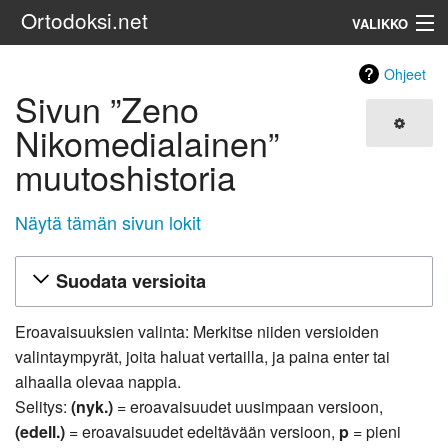
Ortodoksi.net
VALIKKO
Ortodoksinen kirkko
Ohjeet
Sivun ”Zeno
Haku
Nikomedialainen”
muutoshistoria
Näytä tämän sivun lokit
Suodata versioita
Eroavaisuuksien valinta: Merkitse niiden versioiden
valintaympyrät, joita haluat vertailla, ja paina enter tai
alhaalla olevaa nappia.
Selitys:
(nyk.)
= eroavaisuudet uusimpaan versioon,
(edell.)
= eroavaisuudet edeltävään versioon,
p
= pieni