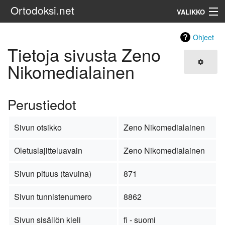
Ortodoksi.net
VALIKKO
Ortodoksinen kirkko
Ohjeet
Tietoja sivusta Zeno
Haku
Nikomedialainen
Perustiedot
Sivun otsikko
Zeno Nikomedialainen
Oletuslajitteluavain
Zeno Nikomedialainen
Sivun pituus (tavuina)
871
Sivun tunnistenumero
8862
Sivun sisällön kieli
fi - suomi