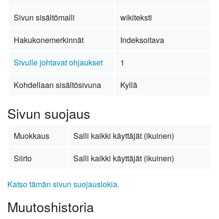
Sivun sisältömalli
wikiteksti
Hakukonemerkinnät
Indeksoitava
Sivulle johtavat ohjaukset
1
Kohdellaan sisältösivuna
Kyllä
Sivun suojaus
Muokkaus
Salli kaikki käyttäjät (ikuinen)
Siirto
Salli kaikki käyttäjät (ikuinen)
Katso tämän sivun suojauslokia.
Muutoshistoria