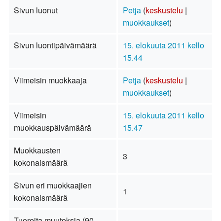
Sivun luonut
Petja
(
keskustelu
|
muokkaukset
)
Sivun luontipäivämäärä
15. elokuuta 2011 kello
15.44
Viimeisin muokkaaja
Petja
(
keskustelu
|
muokkaukset
)
Viimeisin
15. elokuuta 2011 kello
muokkauspäivämäärä
15.47
Muokkausten
3
kokonaismäärä
Sivun eri muokkaajien
1
kokonaismäärä
Tuoreita muutoksia (90