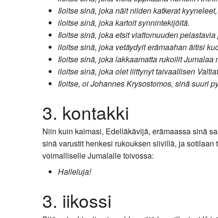
Iloitse sinä, joka näit niiden katkerat kyyneleet,
iloitse sinä, joka kartoit synnintekijöitä.
Iloitse sinä, joka etsit viattomuuden pelastavia
iloitse sinä, joka vetäydyit erämaahan äitisi k
Iloitse sinä, joka lakkaamatta rukoilit Jumal
iloitse sinä, joka olet liittynyt taivaallisen V
Iloitse, oi Johannes Krysostomos, sinä suuri 
3. kontakki
Niin kuin kaimasi, Edelläkävijä, erämaassa sinä saa
sinä varustit henkesi rukouksen siivillä, ja sotilaa
voimalliselle Jumalalle toivossa:
Halleluja!
3. iikossi