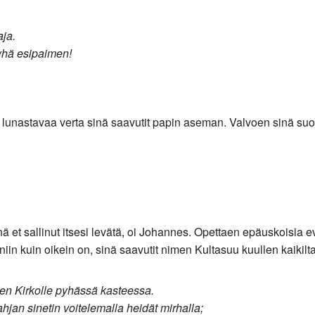
aja.
pyhä esipaimen!
lunastavaa verta sinä saavutit papin aseman. Valvoen sinä suorit
 et sallinut itsesi levätä, oi Johannes. Opettaen epäuskoisia e
niin kuin oikein on, sinä saavutit nimen Kultasuu kuullen kaikilt
ksen Kirkolle pyhässä kasteessa.
ahjan sinetin voitelemalla heidät mirhalla;