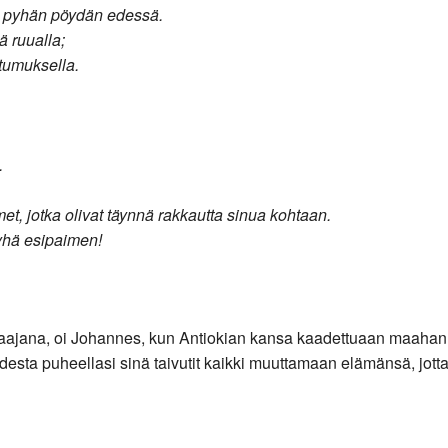
sa pyhän pöydän edessä.
ä ruualla;
atumuksella.
.
ämet, jotka olivat täynnä rakkautta sinua kohtaan.
pyhä esipaimen!
aajana, oi Johannes, kun Antiokian kansa kaadettuaan maahan k
sta puheellasi sinä taivutit kaikki muuttamaan elämänsä, jotta