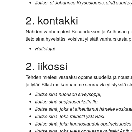
Iloitse, oi Johannes Krysostomos, sinä suuri 
2. kontakki
Nähden vanhempiesi Secunduksen ja Anthusan puhtaa
tietoisina hyveistäsi voisivat ylistää vanhurskasta par
Halleluja!
2. iikossi
Tehden mielesi viisaaksi oppineisuudella ja noustuas
ja tytär. Siksi me kannamme seuraavia ylistyksiä si
Iloitse sinä nuorison siveysoppi;
iloitse sinä suojelusenkelin ilo.
Iloitse sinä, joka et aiheuttanut hänelle koskaa
iloitse sinä, joka rakastit ystäviäsi.
Iloitse sinä, joka kunnostauduit oppineisuudes
iloitse sinä, joka vielä oppilaana nuhtelit Ant