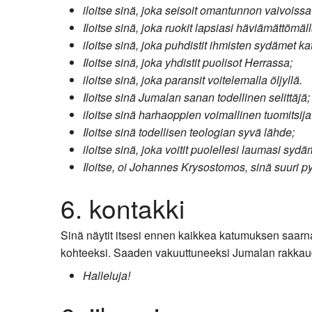
iloitse sinä, joka seisoit omantunnon vaivois
Iloitse sinä, joka ruokit lapsiasi häviämättömäll
iloitse sinä, joka puhdistit ihmisten sydämet k
Iloitse sinä, joka yhdistit puolisot Herrassa;
iloitse sinä, joka paransit voitelemalla öljyllä.
Iloitse sinä Jumalan sanan todellinen selittäjä;
iloitse sinä harhaoppien voimallinen tuomitsija
Iloitse sinä todellisen teologian syvä lähde;
iloitse sinä, joka voitit puolellesi laumasi syd
Iloitse, oi Johannes Krysostomos, sinä suuri 
6. kontakki
Sinä näytit itsesi ennen kaikkea katumuksen saarn
kohteeksi. Saaden vakuuttuneeksi Jumalan rakkaude
Halleluja!