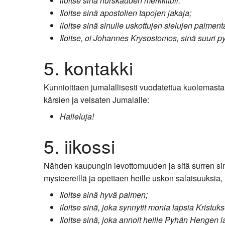
iloitse sinä hurskauden merkkituli.
Iloitse sinä apostolien tapojen jakaja;
iloitse sinä sinulle uskottujen sielujen paiment
Iloitse, oi Johannes Krysostomos, sinä suuri 
5. kontakki
Kunnioittaen jumalallisesti vuodatettua kuolemasta 
kärsien ja veisaten Jumalalle:
Halleluja!
5. iikossi
Nähden kaupungin levottomuuden ja sitä surren sinä
mysteereillä ja opettaen heille uskon salaisuuksia, 
Iloitse sinä hyvä paimen;
iloitse sinä, joka synnytit monia lapsia Kristu
Iloitse sinä, joka annoit heille Pyhän Hengen l