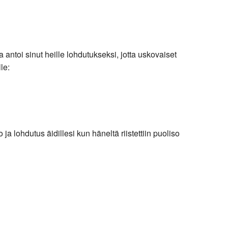
ntoi sinut heille lohdutukseksi, jotta uskovaiset
le:
a lohdutus äidillesi kun häneltä riistettiin puoliso