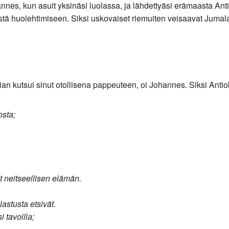
nnes, kun asuit yksinäsi luolassa, ja lähdettyäsi erämaasta Antio
istä huolehtimiseen. Siksi uskovaiset riemuiten veisaavat Jumala
ian kutsui sinut otollisena pappeuteen, oi Johannes. Siksi Anti
osta;
it neitseellisen elämän.
lastusta etsivät.
i tavoilla;