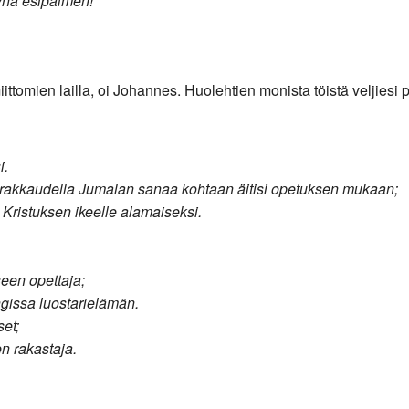
pyhä esipaimen!
tomien lailla, oi Johannes. Huolehtien monista töistä veljiesi pel
i.
etty rakkaudella Jumalan sanaa kohtaan äitisi opetuksen mukaan;
i Kristuksen ikeelle alamaiseksi.
seen opettaja;
ungissa luostarielämän.
set;
n rakastaja.