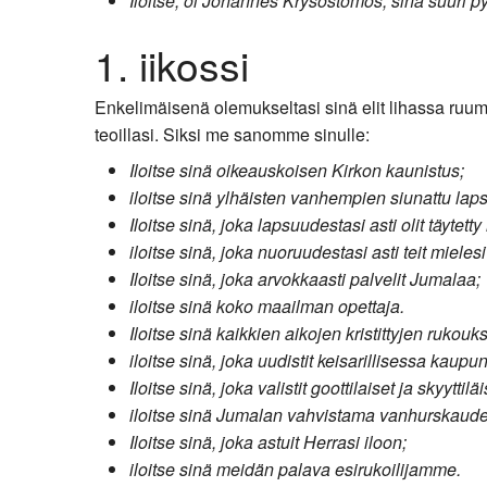
Iloitse, oi Johannes Krysostomos, sinä suuri 
Kirkkoon liittyminen
1. iikossi
Enkelimäisenä olemukseltasi sinä elit lihassa ruumiit
teoillasi. Siksi me sanomme sinulle:
Iloitse sinä oikeauskoisen Kirkon kaunistus;
iloitse sinä ylhäisten vanhempien siunattu laps
Iloitse sinä, joka lapsuudestasi asti olit täyt
iloitse sinä, joka nuoruudestasi asti teit mieles
Iloitse sinä, joka arvokkaasti palvelit Jumalaa;
iloitse sinä koko maailman opettaja.
Iloitse sinä kaikkien aikojen kristittyjen rukouk
iloitse sinä, joka uudistit keisarillisessa kaup
Iloitse sinä, joka valistit goottilaiset ja skyyttiläi
iloitse sinä Jumalan vahvistama vanhurskaude
Iloitse sinä, joka astuit Herrasi iloon;
iloitse sinä meidän palava esirukoilijamme.