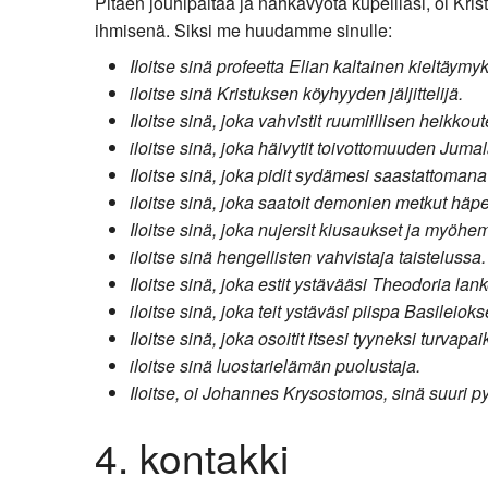
Pitäen jouhipaitaa ja nahkavyötä kupeillasi, oi Krist
ihmisenä. Siksi me huudamme sinulle:
Iloitse sinä profeetta Elian kaltainen kieltäymy
iloitse sinä Kristuksen köyhyyden jäljittelijä.
Iloitse sinä, joka vahvistit ruumiillisen heikkou
iloitse sinä, joka häivytit toivottomuuden Jumal
Iloitse sinä, joka pidit sydämesi saastattoman
iloitse sinä, joka saatoit demonien metkut hä
Iloitse sinä, joka nujersit kiusaukset ja myöhe
iloitse sinä hengellisten vahvistaja taistelussa.
Iloitse sinä, joka estit ystävääsi Theodoria lan
iloitse sinä, joka teit ystäväsi piispa Basilei
Iloitse sinä, joka osoitit itsesi tyyneksi turvap
iloitse sinä luostarielämän puolustaja.
Iloitse, oi Johannes Krysostomos, sinä suuri 
4. kontakki