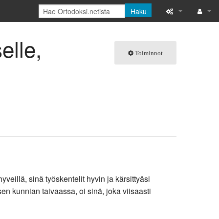
Haku
Tänne viittaava
Kirjaud
elle,
Toiminnot
Linkitettyjen s
Toimintosivut
Tulostettava ve
Ikilinkki
Sivun tiedot
Tuoreet muutok
eillä, sinä työskentelit hyvin ja kärsittyäsi
Ohje
n kunnian taivaassa, oi sinä, joka viisaasti