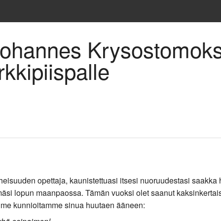
 Johannes Krysostomoks
kkipiispalle
isuuden opettaja, kaunistettuasi itsesi nuoruudestasi saakka hyv
mäsi lopun maanpaossa. Tämän vuoksi olet saanut kaksinkertaise
ssa me kunnioitamme sinua huutaen ääneen: