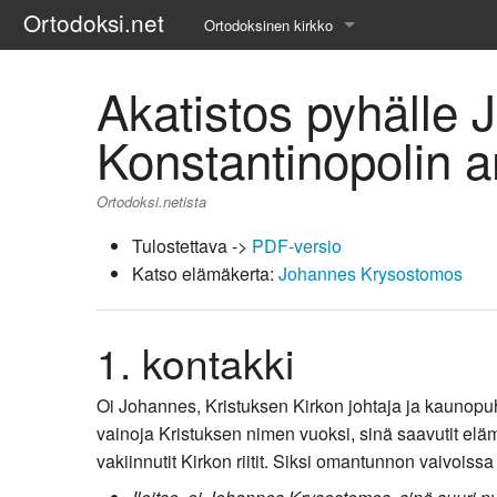
Ortodoksi.net
Ortodoksinen kirkko
Tietopankki
Akatistos pyhälle
Liturgiset tekstit
Konstantinopolin ar
Opetuspuheet
Ortodoksi.netista
Kirkkohistoria
Tulostettava ->
PDF-versio
Katso elämäkerta:
Johannes Krysostomos
Etiikka
Uskonoppi
1. kontakki
Kirkkotaide
Oi Johannes, Kristuksen Kirkon johtaja ja kaunopuhe
Pyhät ihmiset
vainoja Kristuksen nimen vuoksi, sinä saavutit elä
vakiinnutit Kirkon riitit. Siksi omantunnon vaivoi
Suomen kirkko