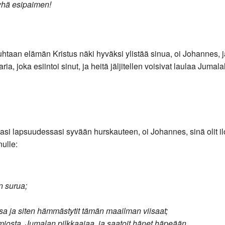
pyhä esipaimen!
n elämän Kristus näki hyväksi ylistää sinua, oi Johannes, ja a
ia, joka esiintoi sinut, ja heitä jäljitellen voisivat laulaa Jumalal
i lapsuudessasi syvään hurskauteen, oi Johannes, sinä olit ilo j
nulle:
n surua;
sa ja siten hämmästytit tämän maailman viisaat;
himiosta, Jumalan pilkkaajaa, ja saatoit hänet häpeään.