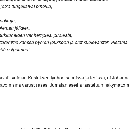
 jotka tungeksivat pihoilla;
 polkuja;
uoleman jälkeen.
aa nukkuneiden vanhempiesi puolesta;
altiattaremme kanssa pyhien joukkoon ja olet kuolevaisten ylistämä.
pyhä esipaimen!
vutit voiman Kristuksen työhön sanoissa ja teoissa, oi Johannes.
n tavoin sinä varustit itsesi Jumalan aseilla taisteluun näkymätt