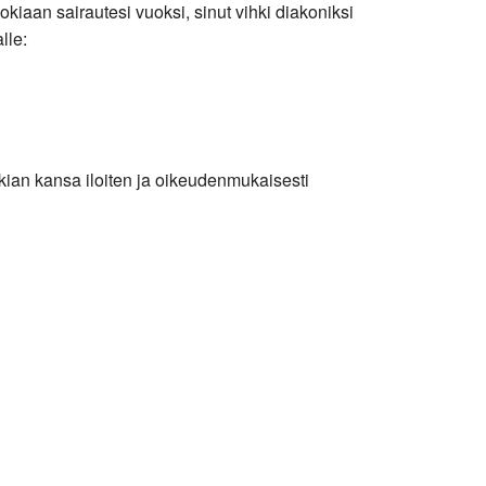
kiaan sairautesi vuoksi, sinut vihki diakoniksi
lle:
okian kansa iloiten ja oikeudenmukaisesti