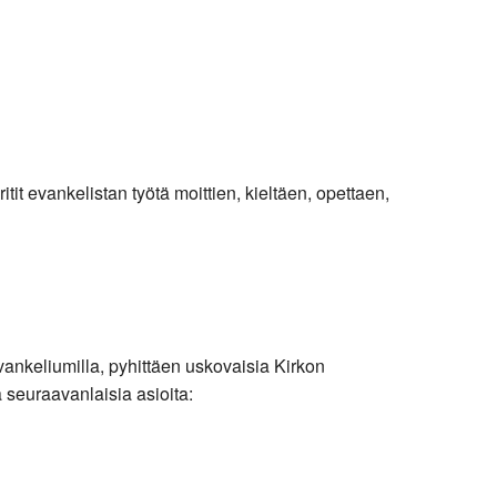
it evankelistan työtä moittien, kieltäen, opettaen,
vankeliumilla, pyhittäen uskovaisia Kirkon
a seuraavanlaisia asioita: