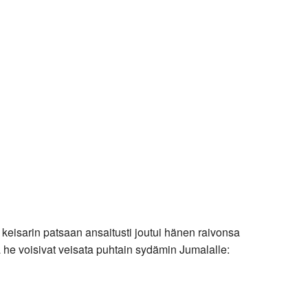
eisarin patsaan ansaitusti joutui hänen raivonsa
 he voisivat veisata puhtain sydämin Jumalalle: