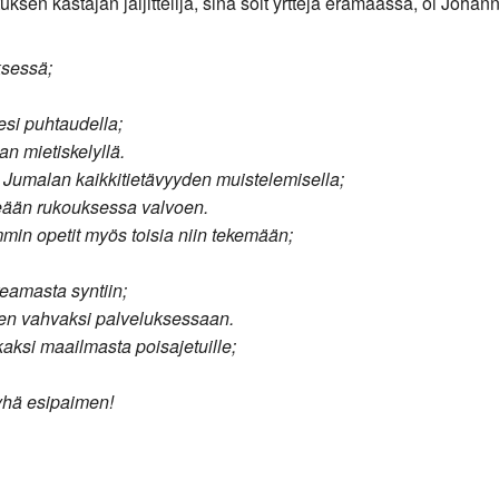
uksen kastajan jäljittelijä, sinä söit yrttejä erämaassa, oi Johann
ksessä;
tesi puhtaudella;
an mietiskelyllä.
a Jumalan kaikkitietävyyden muistelemisella;
peään rukouksessa valvoen.
mmin opetit myös toisia niin tekemään;
keamasta syntiin;
oksen vahvaksi palveluksessaan.
aikaksi maailmasta poisajetuille;
pyhä esipaimen!