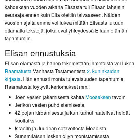
kahdeksan vuoden aikana Elisasta tuli Eliaan läheisin
seuraaja ennen kuin Elia otettiin taivaaseen. Näiden
vuosien ajalta emme voi lukea mitään Elisasta lukuun
ottamatta tekstejä, jotka ovat yhteydessä Eliaan elämän
tapahtumiin.
Elisan ennustuksia
Elisan elämästä ja hänen tekemistään ihmetöistä voi lukea
Raamatusta
Vanhasta Testamentista
2. kuninkaiden
kirjasta
. Hän ennusti monia tulevaisuuden tapahtumia.
Raamatusta löytyvät kertomukset mm.:
Joen vesien jakamisesta kahtia
Mooseksen
tavoin
Jerikon vesien puhdistamisesta
42 pojan kiroamisesta ja kun karhut raatelivat heidät
kuoliaiksi
Israelin ja Juudean sotavoitosta Moabista
Sunemilaisen lesken öljyn monistamisesta