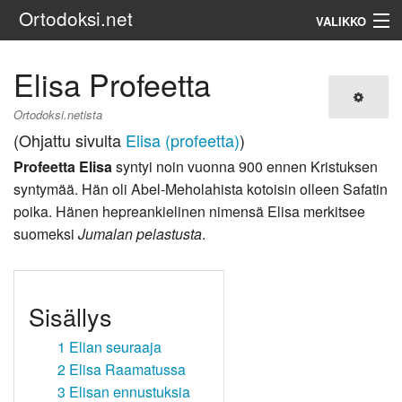
Ortodoksi.net
VALIKKO
Ortodoksinen kirkko
Elisa Profeetta
Haku
Ortodoksi.netista
(Ohjattu sivulta
Elisa (profeetta)
)
Profeetta Elisa
syntyi noin vuonna 900 ennen Kristuksen
syntymää. Hän oli Abel-Meholahista kotoisin olleen Safatin
poika. Hänen hepreankielinen nimensä Elisa merkitsee
suomeksi
Jumalan pelastusta
.
Sisällys
1
Elian seuraaja
2
Elisa Raamatussa
3
Elisan ennustuksia