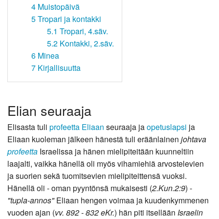
4
Muistopäivä
5
Tropari ja kontakki
5.1
Tropari, 4.säv.
5.2
Kontakki, 2.säv.
6
Minea
7
Kirjallisuutta
Elian seuraaja
Elisasta tuli
profeetta Eliaan
seuraaja ja
opetuslapsi
ja
Eliaan kuoleman jälkeen hänestä tuli eräänlainen
johtava
profeetta
Israelissa ja hänen mielipiteitään kuunneltiin
laajalti, vaikka hänellä oli myös vihamiehiä arvostelevien
ja suorien sekä tuomitsevien mielipiteittensä vuoksi.
Hänellä oli - oman pyyntönsä mukaisesti (
2.Kun.2:9
) -
"tupla-annos"
Eliaan hengen voimaa ja kuudenkymmenen
vuoden ajan (
vv. 892 - 832 eKr.
) hän piti itsellään
Israelin