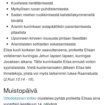
Kuolleista herättämisestä
Myrkyllisen ruoan puhdistamisesta
Sadan miehen ruokkimisestä kahdellakymmenellä
leivällä
Aramin kuninkaan sotapäällikön parantamisesta
pitaalista
Uponneen kirveen noususta pintaan itsestään
Aramilaisten sotilaiden sokaisemisesta
Elisa kuoli korkean iän saavuttaneena, profeetta Eliaan
voiteleman kuningas Jehun lapsen lapsen, kuningas
Jooaksen aikana. Tälle kuninkaalle Elisa ennusti voiton
syyrialaisista. Vielä kuolemansakin jälkeen Elisa teki
ihmetekoja, joista voi myös tarkemmin lukea Raamatusta
(
2.Kun.13:14 - 15
).
Muistopäivä
Ortodoksinen kirkko
muistelee pyhää profeetta Elisaa aina
vuosittain kesäkuun 14. päivänä.