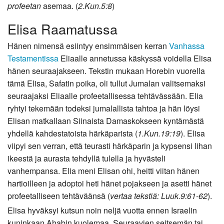
profeetan
asemaa. (
2.Kun.5:8
)
Elisa Raamatussa
Hänen nimensä esiintyy ensimmäisen kerran
Vanhassa
Testamentissa
Eliaalle annetussa käskyssä voidella Elisa
hänen seuraajakseen. Tekstin mukaan Horebin vuorella
tämä Elisa, Safatin poika, oli tullut Jumalan valitsemaksi
seuraajaksi Eliaalle profeetallisessa tehtävässään. Elia
ryhtyi tekemään todeksi jumalallista tahtoa ja hän löysi
Elisan matkallaan Siinaista Damaskokseen kyntämästä
yhdellä kahdestatoista härkäparista (
1.Kun.19:19
). Elisa
viipyi sen verran, että teurasti härkäparin ja kypsensi lihan
ikeestä ja aurasta tehdyllä tulella ja hyvästeli
vanhempansa. Elia meni Elisan ohi, heitti viitan hänen
hartioilleen ja adoptoi heti hänet pojakseen ja asetti hänet
profeetalliseen tehtäväänsä (
vertaa tekstiä: Luuk.9:61-62
).
Elisa hyväksyi kutsun noin neljä vuotta ennen Israelin
kuninkaan Ahabin kuolemaa. Seuraavien seitsemän tai