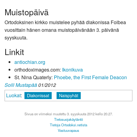
Muistopäivä
Ortodoksinen kirkko muistelee pyhää diakonissa Foibea
vuosittain hänen omana muistopäivänään 3. päivänä
syyskuuta.
Linkit
antiochian.org
orthodoximages.com:
Ikonikuva
St. Nina Quaterly:
Phoebe, the First Female Deacon
Soili Mustapää
01/2012
Luokat
:
Diakonissat
Naispyhät
Sivua on viimeksi muutettu 3. syyskuuta 2012 kello 20.27.
Tietosuojakäytäntö
Tietoja Ortodoksi.netista
Vastuuvapaus