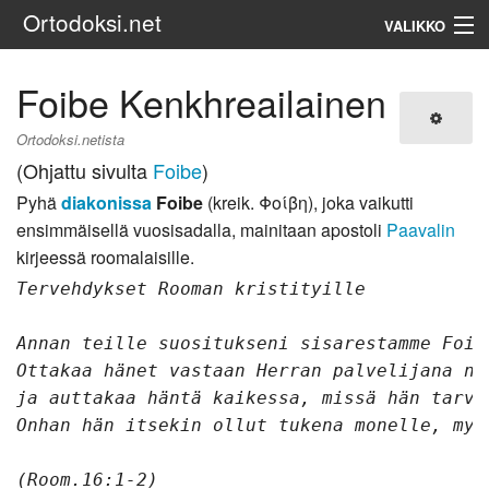
Ortodoksi.net
VALIKKO
Ortodoksinen kirkko
Foibe Kenkhreailainen
Haku
Ortodoksi.netista
(Ohjattu sivulta
Foibe
)
Pyhä
diakonissa
Foibe
(kreik. Φοίβη), joka vaikutti
ensimmäisellä vuosisadalla, mainitaan apostoli
Paavalin
kirjeessä roomalaisille.
Tervehdykset Rooman kristityille
Annan teille suositukseni sisarestamme Foib
Ottakaa hänet vastaan Herran palvelijana ni
ja auttakaa häntä kaikessa, missä hän tarvi
Onhan hän itsekin ollut tukena monelle, myö
(Room.16:1-2)