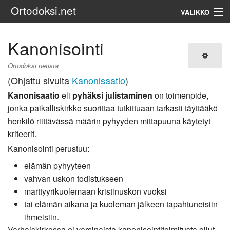
Ortodoksi.net
VALIKKO
Ortodoksinen kirkko
Kanonisointi
Haku
Ortodoksi.netista
(Ohjattu sivulta
Kanonisaatio
)
Kanonisaatio
eli
pyhäksi julistaminen
on toimenpide,
jonka paikalliskirkko suorittaa tutkittuaan tarkasti täyttääkö
henkilö riittävässä määrin pyhyyden mittapuuna käytetyt
kriteerit.
Kanonisointi perustuu:
elämän pyhyyteen
vahvan uskon todistukseen
marttyyrikuolemaan kristinuskon vuoksi
tai elämän aikana ja kuoleman jälkeen tapahtuneisiin
ihmeisiin.
Varhaiskirkossa ei varsinaista kanonisointitoimitusta ollut.