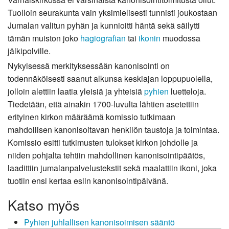
Tuolloin seurakunta vain yksimielisesti tunnisti joukostaan
Jumalan valitun pyhän ja kunnioitti häntä sekä säilytti
tämän muiston joko
hagiografian
tai
ikonin
muodossa
jälkipolville.
Nykyisessä merkityksessään kanonisointi on
todennäköisesti saanut alkunsa keskiajan loppupuolella,
jolloin alettiin laatia yleisiä ja yhteisiä
pyhien
luetteloja.
Tiedetään, että ainakin 1700-luvulta lähtien asetettiin
erityinen kirkon määräämä komissio tutkimaan
mahdollisen kanonisoitavan henkilön taustoja ja toimintaa.
Komissio esitti tutkimusten tulokset kirkon johdolle ja
niiden pohjalta tehtiin mahdollinen kanonisointipäätös,
laadittiin jumalanpalvelustekstit sekä maalattiin ikoni, joka
tuotiin ensi kertaa esiin kanonisointipäivänä.
Katso myös
Pyhien juhlallisen kanonisoimisen sääntö