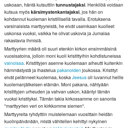
uskoaan, häntä kutsuttiin
tunnustajaksi
. Henkilöä voidaan
kutsua myös
kärsimystenkantajaksi
, jos hän on
kohdannut kuoleman kristillisellä tavalla. Erotuksena
varsinaisista marttyyreistä, he eivät useinkaan kuolleet
uskonsa vuoksi, vaikka he olivat uskovia ja Jumalaa
rakastavia ihmisiä.
Marttyyrien määrä oli suuri etenkin kirkon ensimmäisinä
vuosisatoina, jolloin moni kuoli kristittyihin kohdistuneissa
vainoissa
. Kristittyjen asenne kuolemaan aiheutti kuitenkin
hämmästystä ja ihastelua
pakanoiden
joukossa. Kristityt
eivät pelänneet kuolemaa, koska
Jeesus
oli luvannut heille
kuolemanjälkeisen elämän. Moni pakana, nähtyään
kristittyjen urheuden ja vahvan uskon, kääntyi tämän
vuoksi kristityksi. Tämän takia kirkossamme on sanonta
"marttyyrien veri on kirkkomme siemen".
Marttyyreita ryhdyttiin muistelemaan vuosittain heidän
kuolinpäivänään, mistä vähitellen kehittyi nykyinen