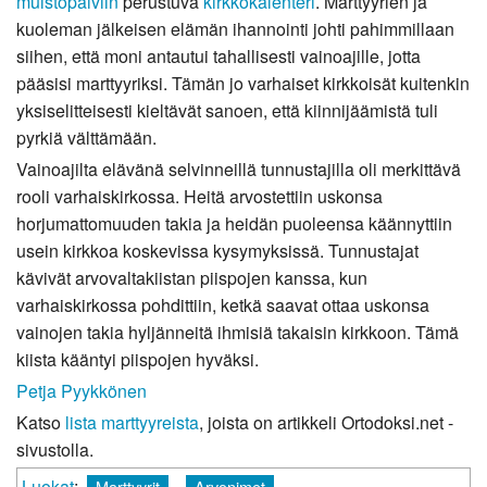
muistopäiviin
perustuva
kirkkokalenteri
. Marttyyrien ja
kuoleman jälkeisen elämän ihannointi johti pahimmillaan
siihen, että moni antautui tahallisesti vainoajille, jotta
pääsisi marttyyriksi. Tämän jo varhaiset kirkkoisät kuitenkin
yksiselitteisesti kieltävät sanoen, että kiinnijäämistä tuli
pyrkiä välttämään.
Vainoajilta elävänä selvinneillä tunnustajilla oli merkittävä
rooli varhaiskirkossa. Heitä arvostettiin uskonsa
horjumattomuuden takia ja heidän puoleensa käännyttiin
usein kirkkoa koskevissa kysymyksissä. Tunnustajat
kävivät arvovaltakiistan piispojen kanssa, kun
varhaiskirkossa pohdittiin, ketkä saavat ottaa uskonsa
vainojen takia hyljänneitä ihmisiä takaisin kirkkoon. Tämä
kiista kääntyi piispojen hyväksi.
Petja Pyykkönen
Katso
lista marttyyreista
, joista on artikkeli Ortodoksi.net -
sivustolla.
Luokat
:
Marttyyrit
Arvonimet