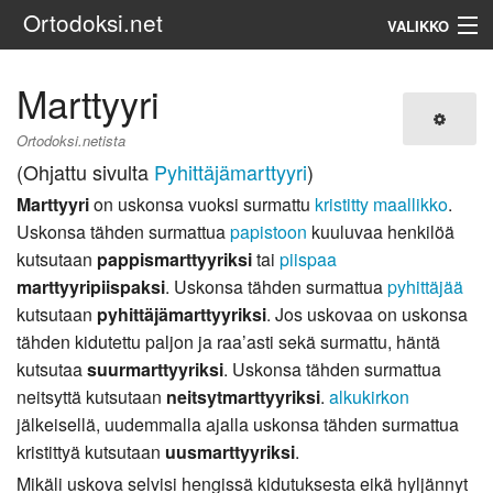
Ortodoksi.net
VALIKKO
Ortodoksinen kirkko
Marttyyri
Haku
Ortodoksi.netista
(Ohjattu sivulta
Pyhittäjämarttyyri
)
Marttyyri
on uskonsa vuoksi surmattu
kristitty
maallikko
.
Uskonsa tähden surmattua
papistoon
kuuluvaa henkilöä
kutsutaan
pappismarttyyriksi
tai
piispaa
marttyyripiispaksi
. Uskonsa tähden surmattua
pyhittäjää
kutsutaan
pyhittäjämarttyyriksi
. Jos uskovaa on uskonsa
tähden kidutettu paljon ja raa’asti sekä surmattu, häntä
kutsutaa
suurmarttyyriksi
. Uskonsa tähden surmattua
neitsyttä kutsutaan
neitsytmarttyyriksi
.
alkukirkon
jälkeisellä, uudemmalla ajalla uskonsa tähden surmattua
kristittyä kutsutaan
uusmarttyyriksi
.
Mikäli uskova selvisi hengissä kidutuksesta eikä hyljännyt