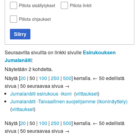
Piilota sisällytykset
Piilota linkit
Piilota ohjaukset
Siirry
Seuraavilta sivuilta on linkki sivulle
Esirukouksen
Jumalanäiti
:
Näytetään 2 kohdetta.
Näytä [
20
|
50
|
100
|
250
|
500
] kerralla.
← 50 edellistä
sivua
|
50 seuraavaa sivua →
Jumalanäiti esirukous -ikoni
‎
(
viittaukset
)
Jumalanäiti -Taivaallinen suojelijamme (ikoninäyttely)
‎
(
viittaukset
)
Näytä [
20
|
50
|
100
|
250
|
500
] kerralla.
← 50 edellistä
sivua
|
50 seuraavaa sivua →