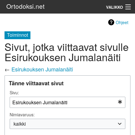
Ortodoksi.net
VALIKKO
Ortodoksinen kirkko
Ohjeet
Toiminnot
Haku
Sivut, jotka viittaavat sivulle
Esirukouksen Jumalanäiti
←
Esirukouksen Jumalanäiti
Tänne viittaavat sivut
Sivu:
Nimiavaruus:
kaikki