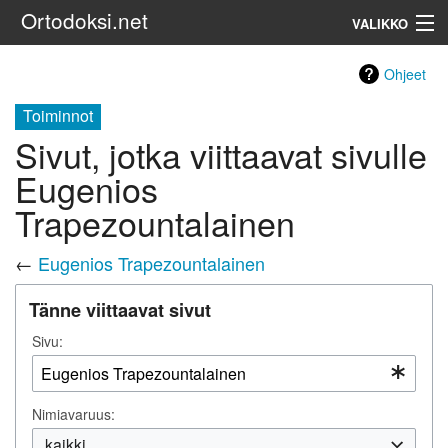
Ortodoksi.net
VALIKKO
Ortodoksinen kirkko
Ohjeet
Toiminnot
Haku
Sivut, jotka viittaavat sivulle
Eugenios
Trapezountalainen
←
Eugenios Trapezountalainen
Tänne viittaavat sivut
Sivu:
Nimiavaruus:
kaikki