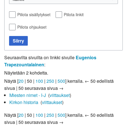
Piilota sisällytykset
Piilota linkit
Piilota ohjaukset
Siirry
Seuraavilta sivuilta on linkki sivulle
Eugenios
Trapezountalainen
:
Näytetään 2 kohdetta.
Näytä [
20
|
50
|
100
|
250
|
500
] kerralla.
← 50 edellistä
sivua
|
50 seuraavaa sivua →
Miesten nimet - I-J
‎
(
viittaukset
)
Kirkon historia
‎
(
viittaukset
)
Näytä [
20
|
50
|
100
|
250
|
500
] kerralla.
← 50 edellistä
sivua
|
50 seuraavaa sivua →