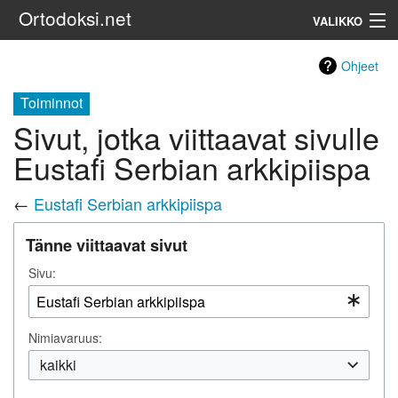
Ortodoksi.net
VALIKKO
Ortodoksinen kirkko
Ohjeet
Toiminnot
Haku
Sivut, jotka viittaavat sivulle
Eustafi Serbian arkkipiispa
←
Eustafi Serbian arkkipiispa
Tänne viittaavat sivut
Sivu:
Nimiavaruus:
kaikki