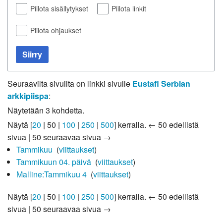
Piilota sisällytykset
Piilota linkit
Piilota ohjaukset
Siirry
Seuraavilta sivuilta on linkki sivulle
Eustafi Serbian
arkkipiispa
:
Näytetään 3 kohdetta.
Näytä [
20
|
50
|
100
|
250
|
500
] kerralla.
← 50 edellistä
sivua
|
50 seuraavaa sivua →
Tammikuu
‎
(
viittaukset
)
Tammikuun 04. päivä
‎
(
viittaukset
)
Malline:Tammikuu 4
‎
(
viittaukset
)
Näytä [
20
|
50
|
100
|
250
|
500
] kerralla.
← 50 edellistä
sivua
|
50 seuraavaa sivua →