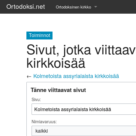
Ortodoksi.net
Ortodoksinen kirkko
Tietopankki
Liturgiset tekstit
Toiminnot
Sivut, jotka viittaa
Opetuspuheet
kirkkoisää
Kirkkohistoria
←
Kolmetoista assyrialaista kirkkoisää
Etiikka
Tänne viittaavat sivut
Uskonoppi
Sivu:
Kirkkotaide
Pyhät ihmiset
Nimiavaruus:
Suomen kirkko
kaikki