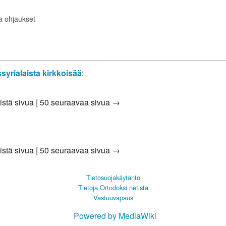
ta ohjaukset
syrialaista kirkkoisää
:
istä sivua
|
50 seuraavaa sivua →
istä sivua
|
50 seuraavaa sivua →
Tietosuojakäytäntö
Tietoja Ortodoksi.netista
Vastuuvapaus
Powered by MediaWiki