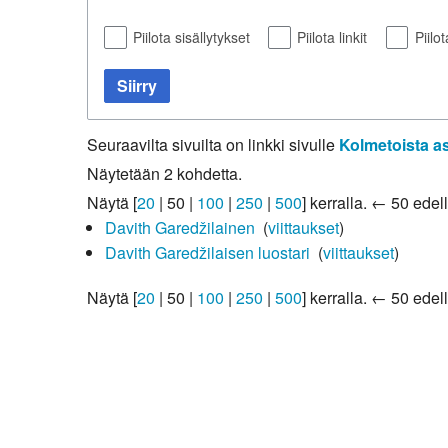
Kirkkoon liittyminen
Piilota sisällytykset
Piilota linkit
Piilo
Siirry
Seuraavilta sivuilta on linkki sivulle
Kolmetoista as
Näytetään 2 kohdetta.
Näytä [
20
|
50
|
100
|
250
|
500
] kerralla.
← 50 edell
Davith Garedžilainen
‎
(
viittaukset
)
Davith Garedžilaisen luostari
‎
(
viittaukset
)
Näytä [
20
|
50
|
100
|
250
|
500
] kerralla.
← 50 edell