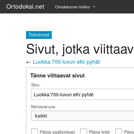
Ortodoksi.net
Ortodoksinen kirkko
Tietopankki
Liturgiset tekstit
Toiminnot
Sivut, jotka viitta
Opetuspuheet
←
Luokka:700-luvun eKr pyhät
Kirkkohistoria
Tänne viittaavat sivut
Etiikka
Sivu:
Uskonoppi
Kirkkotaide
Nimiavaruus:
Pyhät ihmiset
kaikki
Suomen kirkko
Piilota sisällytykset
Piilota linkit
Piilo