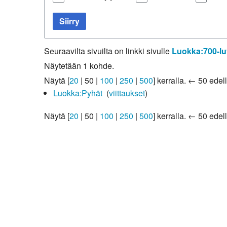
Kirkkoon liittyminen
Siirry
Seuraavilta sivuilta on linkki sivulle
Luokka:700-lu
Näytetään 1 kohde.
Näytä [
20
|
50
|
100
|
250
|
500
] kerralla.
← 50 edell
Luokka:Pyhät
‎
(
viittaukset
)
Näytä [
20
|
50
|
100
|
250
|
500
] kerralla.
← 50 edell