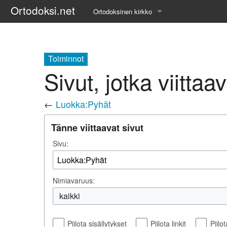
Ortodoksi.net
Ortodoksinen kirkko
Tietopankki
Liturgiset tekstit
Toiminnot
Sivut, jotka viitta
Opetuspuheet
←
Luokka:Pyhät
Kirkkohistoria
Tänne viittaavat sivut
Etiikka
Sivu:
Uskonoppi
Kirkkotaide
Nimiavaruus:
Pyhät ihmiset
kaikki
Suomen kirkko
Piilota sisällytykset
Piilota linkit
Piilo