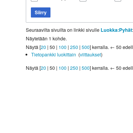
Kirkkoon liittyminen
Siirry
Seuraavilta sivuilta on linkki sivulle
Luokka:Pyhät
Näytetään 1 kohde.
Näytä [
20
|
50
|
100
|
250
|
500
] kerralla.
← 50 edell
Tietopankki luokittain
‎
(
viittaukset
)
Näytä [
20
|
50
|
100
|
250
|
500
] kerralla.
← 50 edell