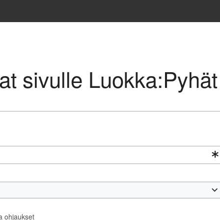
avat sivulle Luokka:Pyhät
ta ohjaukset