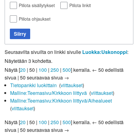
Piilota sisällytykset
Piilota linkit
Piilota ohjaukset
Siirry
Seuraavilta sivuilta on linkki sivulle
Luokka:Uskonoppi
:
Näytetään 3 kohdetta.
Näytä [
20
|
50
|
100
|
250
|
500
] kerralla.
← 50 edellistä
sivua
|
50 seuraavaa sivua →
Tietopankki luokittain
‎
(
viittaukset
)
Malline:Teemasivu/Kirkkoon liittyvä
‎
(
viittaukset
)
Malline:Teemasivu:Kirkkoon liittyvä/Aihealueet
‎
(
viittaukset
)
Näytä [
20
|
50
|
100
|
250
|
500
] kerralla.
← 50 edellistä
sivua
|
50 seuraavaa sivua →