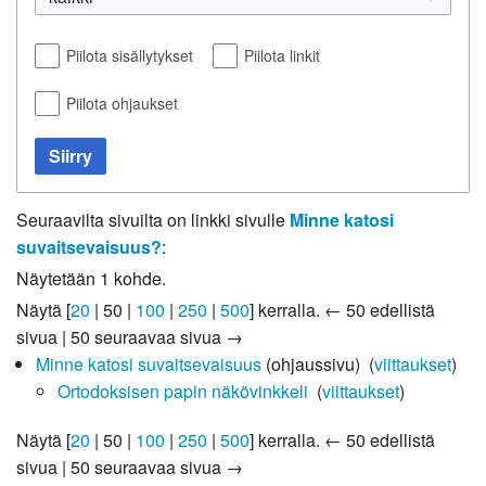
Piilota sisällytykset
Piilota linkit
Piilota ohjaukset
Siirry
Seuraavilta sivuilta on linkki sivulle
Minne katosi
suvaitsevaisuus?
:
Näytetään 1 kohde.
Näytä [
20
|
50
|
100
|
250
|
500
] kerralla.
← 50 edellistä
sivua
|
50 seuraavaa sivua →
Minne katosi suvaitsevaisuus
(ohjaussivu) ‎
(
viittaukset
)
Ortodoksisen papin näkövinkkeli
‎
(
viittaukset
)
Näytä [
20
|
50
|
100
|
250
|
500
] kerralla.
← 50 edellistä
sivua
|
50 seuraavaa sivua →