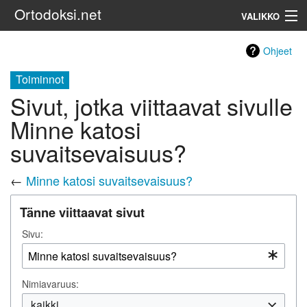
Ortodoksi.net
VALIKKO
Ortodoksinen kirkko
Ohjeet
Toiminnot
Haku
Sivut, jotka viittaavat sivulle
Minne katosi
suvaitsevaisuus?
←
Minne katosi suvaitsevaisuus?
Tänne viittaavat sivut
Sivu:
Nimiavaruus:
kaikki