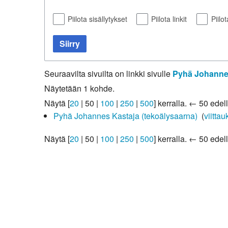
Kirkkoon liittyminen
Piilota sisällytykset
Piilota linkit
Piilo
Siirry
Seuraavilta sivuilta on linkki sivulle
Pyhä Johannes
Näytetään 1 kohde.
Näytä [
20
|
50
|
100
|
250
|
500
] kerralla.
← 50 edell
Pyhä Johannes Kastaja (tekoälysaarna)
‎
(
viittau
Näytä [
20
|
50
|
100
|
250
|
500
] kerralla.
← 50 edell