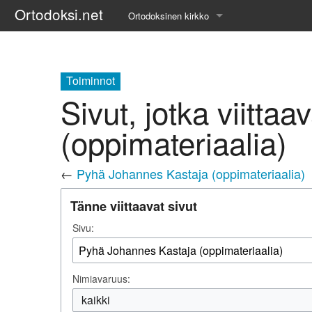
Ortodoksi.net
Ortodoksinen kirkko
Tietopankki
Liturgiset tekstit
Toiminnot
Sivut, jotka viitta
Opetuspuheet
(oppimateriaalia)
Kirkkohistoria
←
Pyhä Johannes Kastaja (oppimateriaalia)
Etiikka
Tänne viittaavat sivut
Uskonoppi
Sivu:
Kirkkotaide
Pyhät ihmiset
Nimiavaruus:
Suomen kirkko
kaikki