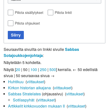
Piilota sisällytykset
Piilota linkit
Piilota ohjaukset
Siirry
Seuraavilta sivuilta on linkki sivulle
Sabbas
Sotajoukkojenjohtaja
:
Näytetään 5 kohdetta.
Näytä [
20
|
50
|
100
|
250
|
500
] kerralla.
← 50 edellistä
sivua
|
50 seuraavaa sivua →
Huhtikuu
‎
(
viittaukset
)
Kirkon historian aikajana
‎
(
viittaukset
)
Sabbas Stratelates
(ohjaussivu) ‎
(
viittaukset
)
Sotilaspyhät
‎
(
viittaukset
)
Artikkelit kirkkovuoden mukaan II
‎
(
viittaukset
)