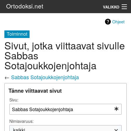
Ortodoksi.net
VALIKKO
Ortodoksinen kirkko
Ohjeet
Toiminnot
Haku
Sivut, jotka viittaavat sivulle
Sabbas
Sotajoukkojenjohtaja
←
Sabbas Sotajoukkojenjohtaja
Tänne viittaavat sivut
Sivu:
Nimiavaruus:
kaikki