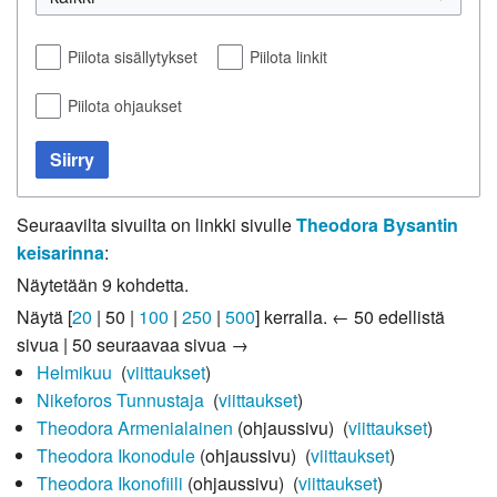
Piilota sisällytykset
Piilota linkit
Piilota ohjaukset
Siirry
Seuraavilta sivuilta on linkki sivulle
Theodora Bysantin
keisarinna
:
Näytetään 9 kohdetta.
Näytä [
20
|
50
|
100
|
250
|
500
] kerralla.
← 50 edellistä
sivua
|
50 seuraavaa sivua →
Helmikuu
‎
(
viittaukset
)
Nikeforos Tunnustaja
‎
(
viittaukset
)
Theodora Armenialainen
(ohjaussivu) ‎
(
viittaukset
)
Theodora Ikonodule
(ohjaussivu) ‎
(
viittaukset
)
Theodora Ikonofiili
(ohjaussivu) ‎
(
viittaukset
)