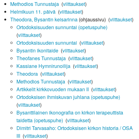
Methodios Tunnustaja
‎
(
viittaukset
)
Helmikuun 11. päivä
‎
(
viittaukset
)
Theodora, Bysantin keisarinna
(ohjaussivu) ‎
(
viittaukset
)
Ortodoksisuuden sunnuntai (opetuspuhe)
‎
(
viittaukset
)
Ortodoksisuuden sunnuntai
‎
(
viittaukset
)
Bysantin ikonitaide
‎
(
viittaukset
)
Theofanes Tunnustaja
‎
(
viittaukset
)
Kassiane Hymnirunoilija
‎
(
viittaukset
)
Theodora
‎
(
viittaukset
)
Methodios Tunnustaja
‎
(
viittaukset
)
Artikkelit kirkkovuoden mukaan II
‎
(
viittaukset
)
Ortodoksisen ihmiskuvan juhlana (opetuspuhe)
‎
(
viittaukset
)
Bysanttilainen ikonografia on kirkon terapeuttista
taidetta (opetuspuhe)
‎
(
viittaukset
)
Dimitri Tarvasaho: Ortodoksisen kirkon historia / OSA
III
‎
(
viittaukset
)