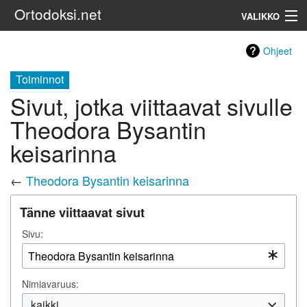
Ortodoksi.net
VALIKKO
Ortodoksinen kirkko
Ohjeet
Toiminnot
Haku
Sivut, jotka viittaavat sivulle
Theodora Bysantin
keisarinna
←
Theodora Bysantin keisarinna
Tänne viittaavat sivut
Sivu:
Nimiavaruus:
kaikki