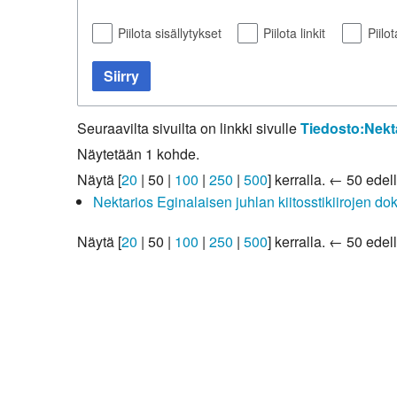
Kirkkoon liittyminen
Piilota sisällytykset
Piilota linkit
Piilo
Siirry
Seuraavilta sivuilta on linkki sivulle
Tiedosto:Nekt
Näytetään 1 kohde.
Näytä [
20
|
50
|
100
|
250
|
500
] kerralla.
← 50 edell
Nektarios Eginalaisen juhlan kiitosstikiirojen do
Näytä [
20
|
50
|
100
|
250
|
500
] kerralla.
← 50 edell