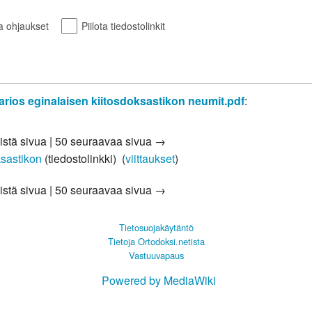
ta ohjaukset
Piilota tiedostolinkit
arios eginalaisen kiitosdoksastikon neumit.pdf
:
istä sivua
|
50 seuraavaa sivua →
ksastikon
(tiedostolinkki) ‎
(
viittaukset
)
istä sivua
|
50 seuraavaa sivua →
Tietosuojakäytäntö
Tietoja Ortodoksi.netista
Vastuuvapaus
Powered by MediaWiki