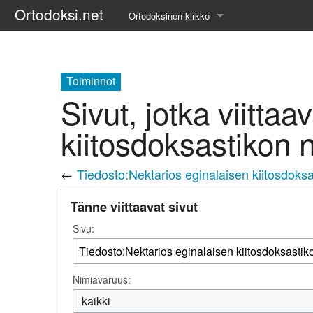
Ortodoksi.net
Ortodoksinen kirkko
Tietopankki
Liturgiset tekstit
Toiminnot
Sivut, jotka viitta
Opetuspuheet
kiitosdoksastikon 
Kirkkohistoria
←
Tiedosto:Nektarios eginalaisen kiitosdoks
Etiikka
Tänne viittaavat sivut
Uskonoppi
Sivu:
Kirkkotaide
Pyhät ihmiset
Nimiavaruus:
Suomen kirkko
kaikki